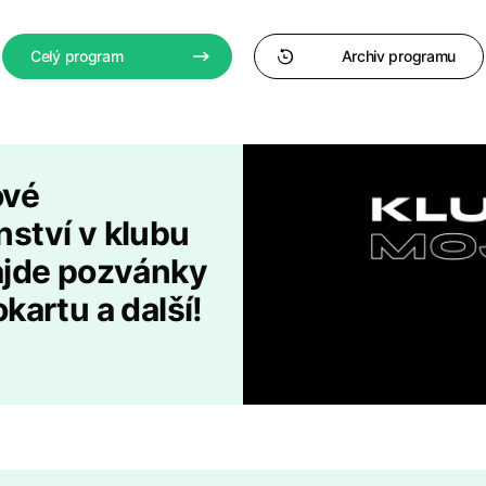
Celý program
Archiv programu
ové
ství v klubu
najde pozvánky
kartu a další!