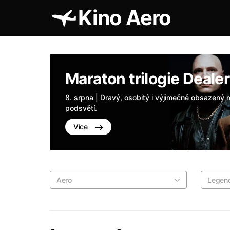
Kino Aero
Maraton trilogie Dealer
8. srpna | Dravý, osobitý i výjimečně obsazen
podsvětí.
Více
Aero
Legen