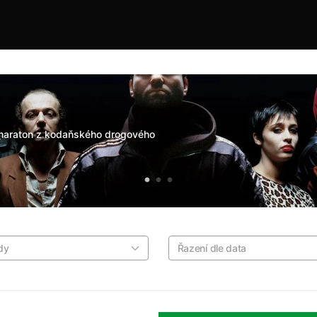
ý maraton z kodaňského drogového
dy
Řazení dle data