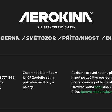
Zapomněli jste něco v
Pokladna otevírá hodinu p
1 771 349
kině? Zeptejte se na
minut po začátku posledn
ř a
pokladně na ztráty a
představení je pokladna 
)
nálezy.
Otevírací doba
b
aru
kina A
0:00.
Barové menu nalezn