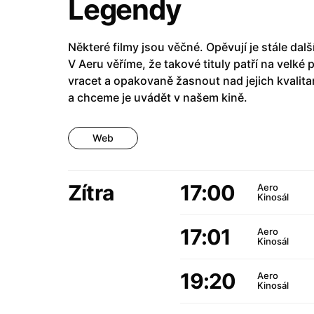
Legendy
Některé filmy jsou věčné. Opěvují je stále další
V Aeru věříme, že takové tituly patří na velké p
vracet a opakovaně žasnout nad jejich kvalitam
a chceme je uvádět v našem kině.
Web
Zítra
17:00
Aero
Kinosál
17:01
Aero
Kinosál
19:20
Aero
Kinosál