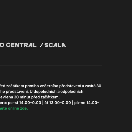
řed začátkem prvního večerního představení a zavírá 30
ího představení. U dopoledních a odpoledních
otevřena 30 minut před začátkem.
ero: po–st 14:00–0:00 | čt 13:00–0:00 | pá–ne 14:00–
ete online zde.