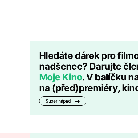
Hledáte dárek pro film
nadšence? Darujte člen
Moje Kino
. V balíčku 
na (před)premiéry, kino
Super nápad