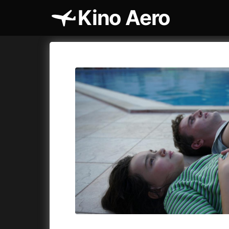
Kino Aero
Katalog filmů
Aero
Cykly a
A
A máme, co jsme chtěli
(2023)
AKIRA
(1
A pak přišla láska...
(2022)
Alcarràs