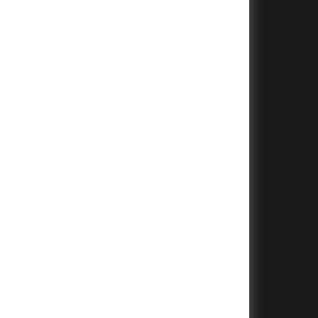
+
+
+
+