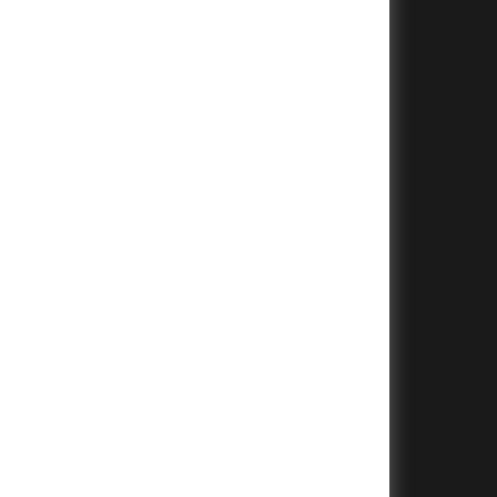
+
+
+
+