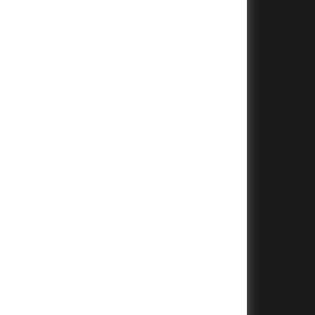
+
+
+
+