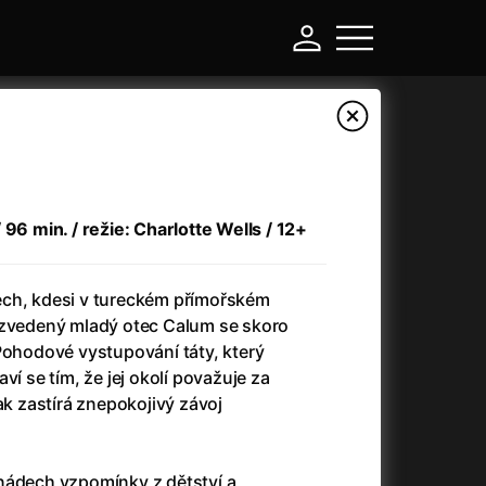
 96 min. / režie: Charlotte Wells / 12+
ech, kdesi v tureckém přímořském
ozvedený mladý otec Calum se skoro
Pohodové vystupování táty, který
ví se tím, že jej okolí považuje za
-
ak zastírá znepokojivý závoj
Argylle: Tajný agent
(2024)
Arkáda
(1993)
nádech vzpomínky z dětství a