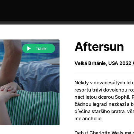
Aftersun
Trailer
Velká Británie, USA 2022 /
 festivaly
Řazení dle abecedy
Někdy v devadesátých let
resortu tráví dovolenou r
náctiletou dcerou Sophií. 
žádnou legraci nezkazí a ba
dívčina staršího bratra, vš
melancholie.
988)
Anděl Páně
(2005)
(2022)
Anděl Páně 2
(2016)
Debut Charlotte Wells má 