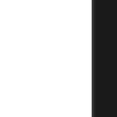
+
+
+
+