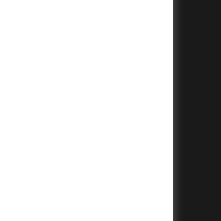
+
+
+
+
+