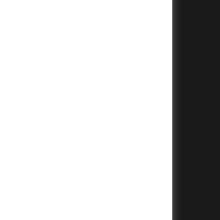
+
+
+
+