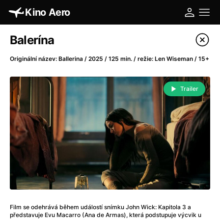
Kino Aero
Katalog filmů
Balerína
Filtrovat program
Originální název: Ballerina / 2025 / 125 min. / režie: Len Wiseman / 15+
A
-
Trailer
A máme, co jsme chtěli
(2023)
A pak přišla láska...
(2022)
Aalto: Architektura emocí
(2020)
ABBA: The Movie - Fan Event
(1977)
Absolvent
(1967)
Ada
(2021)
Adam Ondra: Posunout hranice
(2022)
Adaptace
(2002)
Film se odehrává během událostí snímku John Wick: Kapitola 3 a
Addamsova rodina (1991)
(1991)
představuje Evu Macarro (Ana de Armas), která podstupuje výcvik u