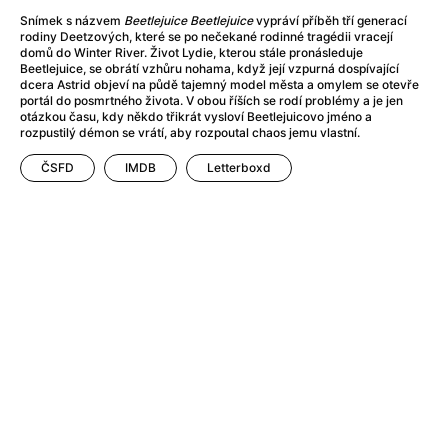
Adéla ještě nevečeřela
(1978)
Snímek s názvem
Beetlejuice Beetlejuice
vypráví příběh tří generací
After Blue (zatracený ráj)
(2021)
rodiny Deetzových, které se po nečekané rodinné tragédii vracejí
After Party
(2024)
domů do Winter River. Život Lydie, kterou stále pronásleduje
Beetlejuice, se obrátí vzhůru nohama, když její vzpurná dospívající
Aftersun
(2022)
dcera Astrid objeví na půdě tajemný model města a omylem se otevře
Agent 69 Jensen: Ve znamení štíra
(1977)
portál do posmrtného života. V obou říších se rodí problémy a je jen
otázkou času, kdy někdo třikrát vysloví Beetlejuicovo jméno a
Agenti štěstí
(2024)
rozpustilý démon se vrátí, aby rozpoutal chaos jemu vlastní.
Air: Zrození legendy
(2023)
ČSFD
IMDB
Letterboxd
AKIRA
(1988)
Alcarràs
(2022)
Alenka v říši divů (1951)
(1951)
Alenka v říši filmu
Alex Garland double feature
(2022)
Alibi na klíč: Den D
(2023)
All That Jazz
(1979)
Alma a Oskar
(2023)
Ambulance
(2022)
Amélie z Montmartru
(2001)
Americký vlkodlak v Londýně
(1981)
Amerikánka
(2024)