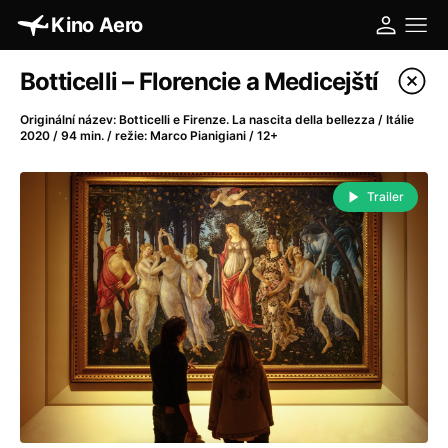
Kino Aero
Katalog filmů
Botticelli – Florencie a Medicejští
Filtrovat program
Originální název: Botticelli e Firenze. La nascita della bellezza / Itálie
2020 / 94 min. / režie: Marco Pianigiani / 12+
A
-
Trailer
A máme, co jsme chtěli
(2023)
A pak přišla láska...
(2022)
Aalto: Architektura emocí
(2020)
ABBA: The Movie - Fan Event
(1977)
Absolvent
(1967)
Ada
(2021)
Adam Ondra: Posunout hranice
(2022)
Adaptace
(2002)
Addamsova rodina (1991)
(1991)