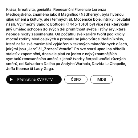
Adéla ještě nevečeřela
(1978)
After Blue (zatracený ráj)
(2021)
Krása, kreativita, genialita. Renesanční Florencie Lorenza
Medicejského, známého jako il Magnifico (Nádherný), byla hybnou
After Party
(2024)
silou umění a kultury, ale i temných sil. Mocenské boje, intriky i brutální
Aftersun
(2022)
násilí. Výjimečný Sandro Botticelli (1445-1510) byl více než kterýkoliv
jiný umělec schopen do svých děl promítnout světla i stíny éry, která
Agent 69 Jensen: Ve znamení štíra
(1977)
nebude nikdy zapomenuta. Od počátku své kariéry tvořil pod křídly
Agenti štěstí
(2024)
mocné rodiny Medicejských a prosadil se jako tvůrce ideální krásy,
která našla své maximální vyjádření v takových mimořádných dílech,
Air: Zrození legendy
(2023)
jakými jsou „Jaro“ či „Zrození Venuše“. Po své smrti upadl na několik
AKIRA
(1988)
staletí v zapomnění, dnes ale platí za jeden z nejvýznamnějších
symbolů renesančního umění, z jehož tvorby čerpali umělci různých
Alcarràs
(2022)
směrů, od Salvadora Dalího po Andyho Warhola, Davida LaChapelle,
Alenka v říši divů (1951)
(1951)
Jeffa Koonse či Lady Gaga.
Alenka v říši filmu
Přehrát na KVIFF.TV
ČSFD
IMDB
Alex Garland double feature
(2022)
Alibi na klíč: Den D
(2023)
All That Jazz
(1979)
Alma a Oskar
(2023)
Ambulance
(2022)
Amélie z Montmartru
(2001)
Americký vlkodlak v Londýně
(1981)
Amerikánka
(2024)