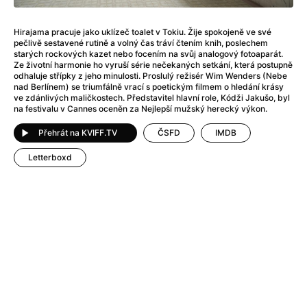
Adéla ještě nevečeřela
(1978)
After Blue (zatracený ráj)
(2021)
Hirajama pracuje jako uklízeč toalet v Tokiu. Žije spokojeně ve své
After Party
(2024)
pečlivě sestavené rutině a volný čas tráví čtením knih, poslechem
Aftersun
(2022)
starých rockových kazet nebo focením na svůj analogový fotoaparát.
Ze životní harmonie ho vyruší série nečekaných setkání, která postupně
Agent 69 Jensen: Ve znamení štíra
(1977)
odhaluje střípky z jeho minulosti. Proslulý režisér Wim Wenders (Nebe
Agenti štěstí
(2024)
nad Berlínem) se triumfálně vrací s poetickým filmem o hledání krásy
ve zdánlivých maličkostech. Představitel hlavní role, Kódži Jakušo, byl
Air: Zrození legendy
(2023)
na festivalu v Cannes oceněn za Nejlepší mužský herecký výkon.
AKIRA
(1988)
Alcarràs
Přehrát na KVIFF.TV
(2022)
ČSFD
IMDB
Alenka v říši divů (1951)
(1951)
Letterboxd
Alenka v říši filmu
Alex Garland double feature
(2022)
Alibi na klíč: Den D
(2023)
All That Jazz
(1979)
Alma a Oskar
(2023)
Ambulance
(2022)
Amélie z Montmartru
(2001)
Americký vlkodlak v Londýně
(1981)
Amerikánka
(2024)