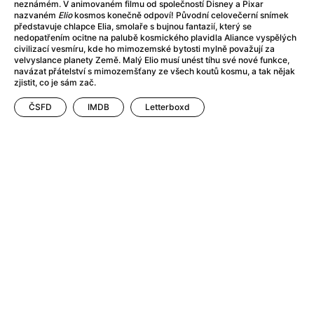
Adéla ještě nevečeřela
(1978)
neznámém. V animovaném filmu od společností Disney a Pixar
nazvaném
Elio
kosmos konečně odpoví! Původní celovečerní snímek
After Blue (zatracený ráj)
(2021)
představuje chlapce Elia, smolaře s bujnou fantazií, který se
After Party
(2024)
nedopatřením ocitne na palubě kosmického plavidla Aliance vyspělých
civilizací vesmíru, kde ho mimozemské bytosti mylně považují za
Aftersun
(2022)
velvyslance planety Země. Malý Elio musí unést tíhu své nové funkce,
Agent 69 Jensen: Ve znamení štíra
(1977)
navázat přátelství s mimozemšťany ze všech koutů kosmu, a tak nějak
zjistit, co je sám zač.
Agenti štěstí
(2024)
Air: Zrození legendy
(2023)
ČSFD
IMDB
Letterboxd
AKIRA
(1988)
Alcarràs
(2022)
Alenka v říši divů (1951)
(1951)
Alenka v říši filmu
Alex Garland double feature
(2022)
Alibi na klíč: Den D
(2023)
All That Jazz
(1979)
Alma a Oskar
(2023)
Ambulance
(2022)
Amélie z Montmartru
(2001)
Americký vlkodlak v Londýně
(1981)
Amerikánka
(2024)