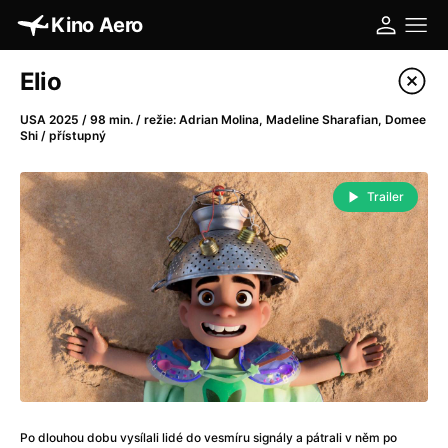
Kino Aero
Katalog filmů
Elio
Filtrovat program
USA 2025 / 98 min. / režie: Adrian Molina, Madeline Sharafian, Domee
Shi / přístupný
A
-
Trailer
A máme, co jsme chtěli
(2023)
A pak přišla láska...
(2022)
Aalto: Architektura emocí
(2020)
ABBA: The Movie - Fan Event
(1977)
Absolvent
(1967)
Ada
(2021)
Adam Ondra: Posunout hranice
(2022)
Adaptace
(2002)
Addamsova rodina (1991)
(1991)
Po dlouhou dobu vysílali lidé do vesmíru signály a pátrali v něm po