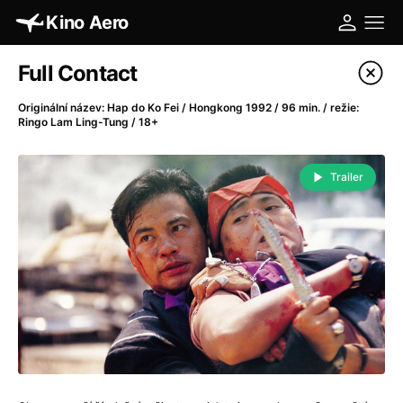
Kino Aero
Katalog filmů
Full Contact
Filtrovat program
Originální název: Hap do Ko Fei / Hongkong 1992 / 96 min. / režie:
Ringo Lam Ling-Tung / 18+
A
-
Trailer
A máme, co jsme chtěli
(2023)
A pak přišla láska...
(2022)
Aalto: Architektura emocí
(2020)
ABBA: The Movie - Fan Event
(1977)
Absolvent
(1967)
Ada
(2021)
Adam Ondra: Posunout hranice
(2022)
Adaptace
(2002)
Addamsova rodina (1991)
(1991)