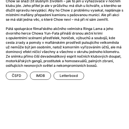
Adéla ještě nevečeřela
(1978)
Chow se snaží žít slušným životem – jak to jen u vyhazovače v nočním
klubu jde. Jeho přítel je ale v průšvihu: má dluh u lichváře, u kterého se
After Blue (zatracený ráj)
(2021)
dlužit opravdu nevyplácí. Aby ho Chow z problému vysekal, naplánuje s
After Party
(2024)
místními mafiány přepadení kamionu s pašovanou municí. Ale při akci
se má stát jedna věc, o které Chow neví – má při ní sám zemřít.
Aftersun
(2022)
Agent 69 Jensen: Ve znamení štíra
(1977)
Pátá spolupráce filmařského akčního velmistra Ringa Lama a jeho
dvorního herce Chowa Yun-Fata přináší drsnou akční krimi
Agenti štěstí
(2024)
s opulentními scénami přestřelek, honiček, výbuchů a soubojů, kde
Air: Zrození legendy
(2023)
cesta zrady a pomsty v mafiánském prostředí pulsujícího velkoměsta
už nemůže být jen osobním, natož komorním vyřizováním účtů, ale má
AKIRA
(1988)
dominový efekt ničící všechny a všechno v okruhu jednoho kilometru.
Alcarràs
(2022)
Ze snímku přímo čiší devadesátkový esprit nočních klubových doupat,
motorkářských gangů, prostitutek a homosexuálů, palných zbraní,
Alenka v říši divů (1951)
(1951)
oslňujících neonových světel a nekompromisních bossů.
Alenka v říši filmu
ČSFD
IMDB
Letterboxd
Alex Garland double feature
(2022)
Alibi na klíč: Den D
(2023)
All That Jazz
(1979)
Alma a Oskar
(2023)
Ambulance
(2022)
Amélie z Montmartru
(2001)
Americký vlkodlak v Londýně
(1981)
Amerikánka
(2024)