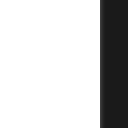
+
+
+
+