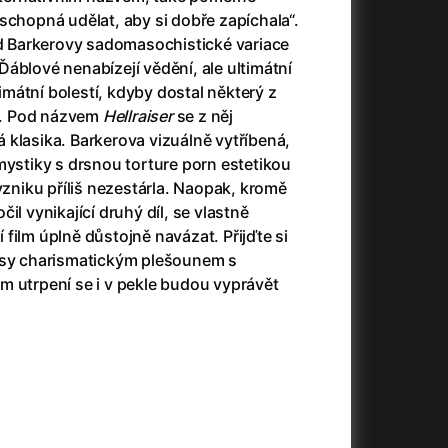
3)
Armáda temnot
(1992)
schopná udělat, aby si dobře zapíchala“.
Arrietty ze světa půjčovníčků
(2010)
ud Barkerovy sadomasochistické variace
Arvéd
(2022)
áblové nenabízejí vědění, ale ultimátní
Asteroid City
(2023)
timátní bolestí, kdyby dostal některý z
Atlas ptáků
(2021)
lů. Pod názvem
Hellraiser
se z něj
Audience | NT Live
(2013)
klasika. Barkerova vizuálně vytříbená,
Auto zabiják
(2007)
mystiky s drsnou torture porn estetikou
(2020)
Avatar
(2009)
vzniku příliš nezestárla. Naopak, kromě
Avatar: Oheň a popel
(2025)
il vynikající druhý díl, se vlastně
Anya Taylor-Joy Horror Double Feature
Avatar: The Way of Water
(2022)
film úplně důstojně navázat. Přijďte si
Až na konec světa
(2024)
usy charismatickým plešounem s
Až na věky
(2024)
m utrpení se i v pekle budou vyprávět
)
Aznavour
(2024)
+