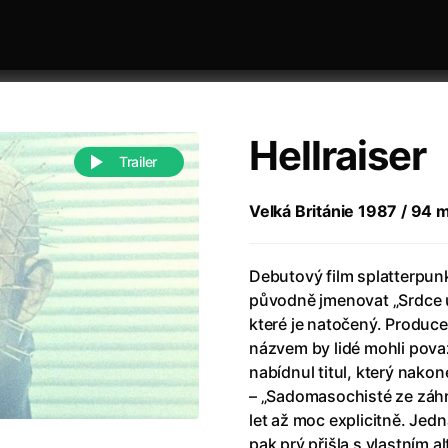
Hellraiser
Trailer
Velká Británie 1987 / 94 mi
 festivaly
Řazení dle abecedy
Debutový film splatterpun
původně jmenovat „Srdce ur
které je natočený. Producen
názvem by lidé mohli pova
nabídnul titul, který nako
– „Sadomasochisté ze záhr
988)
Anděl Páně
(2005)
let až moc explicitně. Jed
(2022)
Anděl Páně 2
(2016)
pak prý přišla s vlastním 