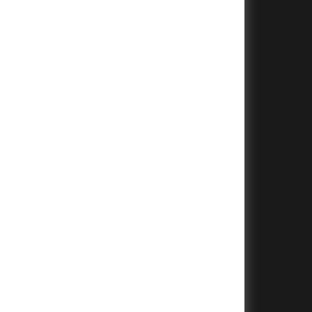
+
+
+
+