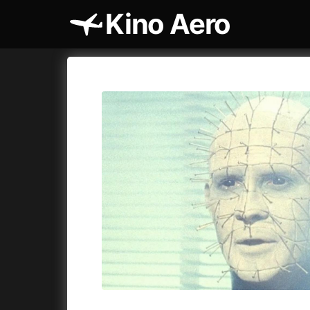
Kino Aero
Katalog filmů
Aero
Cykly a
A
A máme, co jsme chtěli
(2023)
AKIRA
(1
A pak přišla láska...
(2022)
Alcarràs