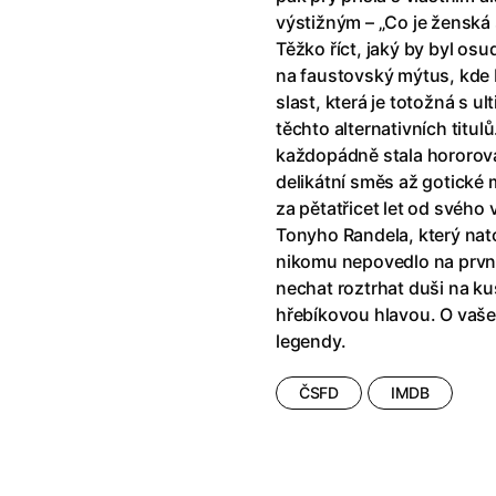
říši divů (1951)
(1951)
Anděl Páně Double feature
(202
výstižným – „Co je ženská 
říši filmu
Andělské vejce
(1985)
Těžko říct, jaký by byl os
land double feature
(2022)
Andělský double feature
na faustovský mýtus, kde Ď
klíč: Den D
(2023)
Andrej Rublev
(1966)
slast, která je totožná s ul
Jazz
(1979)
Angel Heart (1987)
(1987)
těchto alternativních titu
skar
(2023)
Annette
(2021)
každopádně stala hororová 
ce
(2022)
Anora
(2024)
delikátní směs až gotické 
 Montmartru
(2001)
Ant Hill (premiéra) a další filmy
za pětatřicet let od svého 
 vlkodlak v Londýně
(1981)
Antikrist
(2009)
Tonyho Randela, který natoč
nka
(2024)
nikomu nepovedlo na první 
: losí odysea
(2025)
Apokalypsa: Final Cut
(1979)
nechat roztrhat duši na k
15)
Architekt
(2025)
hřebíkovou hlavou. O vaše
house double feature
Architektura ČSSR 58–89
(2024
legendy.
e pádu
(2023)
Arco
(2025)
ČSFD
IMDB