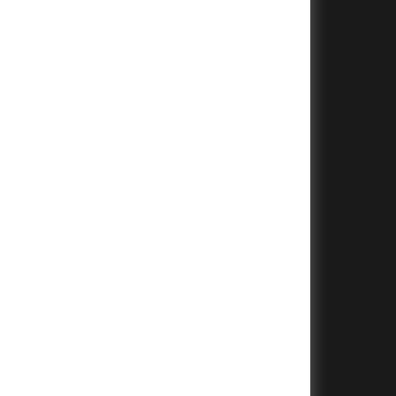
+
+
+
+