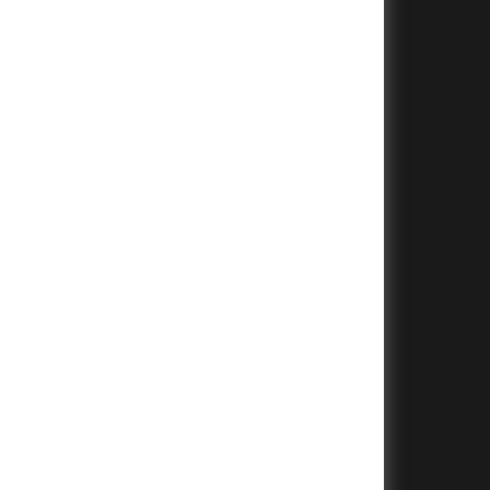
+
+
+
+
+