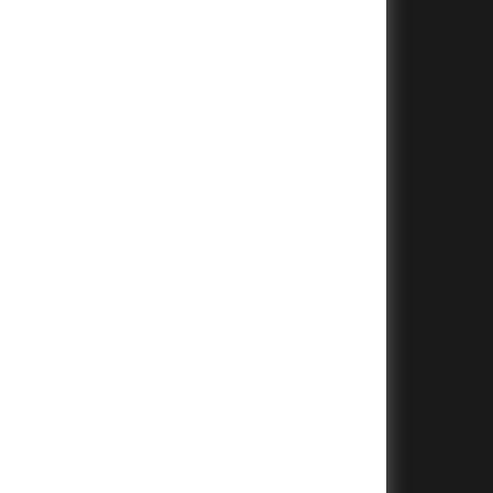
+
+
+
+