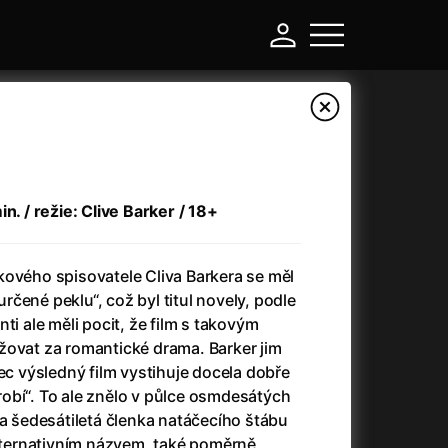
n. / režie: Clive Barker / 18+
kového spisovatele Cliva Barkera se měl
čené peklu“, což byl titul novely, podle
ti ale měli pocit, že film s takovým
žovat za romantické drama. Barker jim
-
nec výsledný film vystihuje docela dobře
obí“. To ale znělo v půlce osmdesátých
Argylle: Tajný agent
(2024)
na šedesátiletá členka natáčecího štábu
Arkáda
(1993)
alternativním názvem, také poměrně