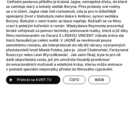
Adéla ještě nevečeřela
(1978)
Ústřední postavou příběhu je krásná Jagna, nemajetná dívka, do které
se zamiluje starý a bohatý sedlák Boryna. Přes protesty své rodiny
After Blue (zatracený ráj)
(2021)
se s ní ožení. Jagna však čelí rozhodnutí, zda je pro ni důležitější
After Party
(2024)
spokojený život v blahobytu nebo láska k Antkovi, synovi sedláka
Boryny. Bohužel v zemi tradic se lásce nepřeje. Režiséři se ve filmu
Aftersun
(2022)
vrací k polským kořenům a román Władysława Reymonta prezentují
Agent 69 Jensen: Ve znamení štíra
(1977)
široké veřejnosti za pomoci techniky animované malby, která si již díky
filmu nominovaném na Oscara S LÁSKOU VINCENT získala srdce sta
Agenti štěstí
(2024)
tisíců fanoušků po celém světě. V JAGNĚ se nevěnovali pouze
Air: Zrození legendy
(2023)
samotnému románu, ale interpretovali do něj též obrazy významných
představitelů hnutí Mladé Polsko, jako je Józef Chełmoński, Ferdynand
AKIRA
(1988)
Ruszczyc nebo Leon Wyczółkowski . Jak sami říkají, byla to pro ně
Alcarràs
(2022)
další objevitelská cesta, jež jim umožnila hlouběji proniknout
do emocionálních možností a estetické krásy, kterou může animace
Alenka v říši divů (1951)
(1951)
v podobě speciální olejomalby přinést do filmového vyprávění.
Alenka v říši filmu
Přehrát na KVIFF.TV
ČSFD
IMDB
Alex Garland double feature
(2022)
Alibi na klíč: Den D
(2023)
All That Jazz
(1979)
Alma a Oskar
(2023)
Ambulance
(2022)
Amélie z Montmartru
(2001)
Americký vlkodlak v Londýně
(1981)
Amerikánka
(2024)