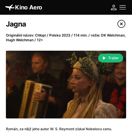
Kino Aero
Katalog filmů
Jagna
Filtrovat program
Originální název: Chłopi / Polsko 2023 / 114 min. / režie: DK Welchman,
Hugh Welchman / 12+
A
-
Trailer
A máme, co jsme chtěli
(2023)
A pak přišla láska...
(2022)
Aalto: Architektura emocí
(2020)
ABBA: The Movie - Fan Event
(1977)
Absolvent
(1967)
Ada
(2021)
Adam Ondra: Posunout hranice
(2022)
Adaptace
(2002)
Addamsova rodina (1991)
(1991)
Román, za nějž jeho autor W. S. Reymont získal Nobelovu cenu.