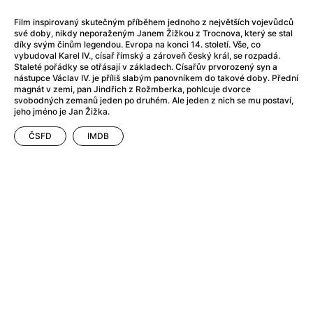
Adéla ještě nevečeřela
(1978)
After Blue (zatracený ráj)
(2021)
Film inspirovaný skutečným příběhem jednoho z největších vojevůdců
své doby, nikdy neporaženým Janem Žižkou z Trocnova, který se stal
After Party
(2024)
díky svým činům legendou. Evropa na konci 14. století. Vše, co
Aftersun
(2022)
vybudoval Karel IV., císař římský a zároveň český král, se rozpadá.
Staleté pořádky se otřásají v základech. Císařův prvorozený syn a
Agent 69 Jensen: Ve znamení štíra
(1977)
nástupce Václav IV. je příliš slabým panovníkem do takové doby. Přední
Agenti štěstí
(2024)
magnát v zemi, pan Jindřich z Rožmberka, pohlcuje dvorce
svobodných zemanů jeden po druhém. Ale jeden z nich se mu postaví,
Air: Zrození legendy
(2023)
jeho jméno je Jan Žižka.
AKIRA
(1988)
Alcarràs
(2022)
ČSFD
IMDB
Alenka v říši divů (1951)
(1951)
Alenka v říši filmu
Alex Garland double feature
(2022)
Alibi na klíč: Den D
(2023)
All That Jazz
(1979)
Alma a Oskar
(2023)
Ambulance
(2022)
Amélie z Montmartru
(2001)
Americký vlkodlak v Londýně
(1981)
Amerikánka
(2024)