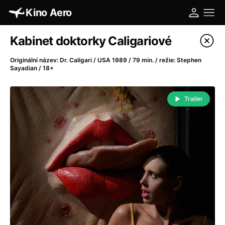
Kino Aero
Katalog filmů
Kabinet doktorky Caligariové
Filtrovat program
Originální název: Dr. Caligari / USA 1989 / 79 min. / režie: Stephen
Sayadian / 18+
A
-
Trailer
A máme, co jsme chtěli
(2023)
A pak přišla láska...
(2022)
Aalto: Architektura emocí
(2020)
ABBA: The Movie - Fan Event
(1977)
Absolvent
(1967)
Ada
(2021)
Adam Ondra: Posunout hranice
(2022)
Adaptace
(2002)
Addamsova rodina (1991)
(1991)