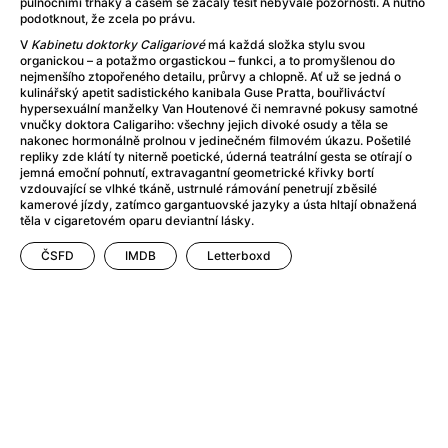
půlnočními trháky a časem se začaly těšit nebývalé pozornosti. A nutno
AMOOSED: losí odysea
(2025)
podotknout, že zcela po právu.
Amy
(2015)
V
Kabinetu doktorky Caligariové
má každá složka stylu svou
Amy Winehouse double feature
organickou – a potažmo orgastickou – funkci, a to promyšlenou do
nejmenšího ztopořeného detailu, průrvy a chlopně. Ať už se jedná o
Anatomie pádu
(2023)
kulinářský apetit sadistického kanibala Guse Pratta, bouřliváctví
Anděl Páně
(2005)
hypersexuální manželky Van Houtenové či nemravné pokusy samotné
vnučky doktora Caligariho: všechny jejich divoké osudy a těla se
Anděl Páně 2
(2016)
nakonec hormonálně prolnou v jedinečném filmovém úkazu. Pošetilé
Anděl Páně Double feature
(2023)
repliky zde klátí ty niterně poetické, úderná teatrální gesta se otírají o
jemná emoční pohnutí, extravagantní geometrické křivky bortí
Andělské vejce
(1985)
vzdouvající se vlhké tkáně, ustrnulé rámování penetrují zběsilé
Andělský double feature
kamerové jízdy, zatímco gargantuovské jazyky a ústa hltají obnažená
těla v cigaretovém oparu deviantní lásky.
Andrej Rublev
(1966)
Angel Heart (1987)
(1987)
ČSFD
IMDB
Letterboxd
Annette
(2021)
Anora
(2024)
Ant Hill (premiéra) a další filmy
(2020)
Antikrist
(2009)
Anya Taylor-Joy Horror Double Feature
Apokalypsa: Final Cut
(1979)
Architekt
(2025)
Architektura ČSSR 58–89
(2024)