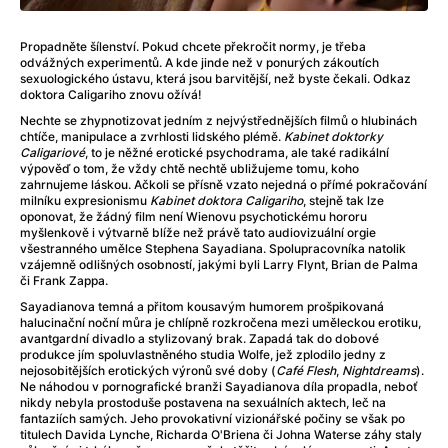
Adéla ještě nevečeřela
(1978)
After Blue (zatracený ráj)
(2021)
Propadněte šílenství. Pokud chcete překročit normy, je třeba
After Party
(2024)
odvážných experimentů. A kde jinde než v ponurých zákoutích
Aftersun
(2022)
sexuologického ústavu, která jsou barvitější, než byste čekali. Odkaz
doktora Caligariho znovu ožívá!
Agent 69 Jensen: Ve znamení štíra
(1977)
Nechte se zhypnotizovat jedním z nejvýstřednějších filmů o hlubinách
Agenti štěstí
(2024)
chtíče, manipulace a zvrhlosti lidského plémě.
Kabinet doktorky
Air: Zrození legendy
(2023)
Caligariové
, to je něžné erotické psychodrama, ale také radikální
výpověď o tom, že vždy chtě nechtě ubližujeme tomu, koho
AKIRA
(1988)
zahrnujeme láskou. Ačkoli se přísně vzato nejedná o přímé pokračování
Alcarràs
(2022)
milníku expresionismu
Kabinet doktora Caligariho
, stejně tak lze
oponovat, že žádný film není Wienovu psychotickému hororu
Alenka v říši divů (1951)
(1951)
myšlenkově i výtvarně blíže než právě tato audiovizuální orgie
Alenka v říši filmu
všestranného umělce Stephena Sayadiana. Spolupracovníka natolik
vzájemně odlišných osobností, jakými byli Larry Flynt, Brian de Palma
Alex Garland double feature
(2022)
či Frank Zappa.
Alibi na klíč: Den D
(2023)
Sayadianova temná a přitom kousavým humorem prošpikovaná
All That Jazz
(1979)
halucinační noční můra je chlípně rozkročena mezi uměleckou erotiku,
Alma a Oskar
(2023)
avantgardní divadlo a stylizovaný brak. Zapadá tak do dobové
produkce jím spoluvlastněného studia Wolfe, jež zplodilo jedny z
Ambulance
(2022)
nejosobitějších erotických výronů své doby (
Café Flesh
,
Nightdreams
).
Amélie z Montmartru
(2001)
Ne náhodou v pornografické branži Sayadianova díla propadla, neboť
nikdy nebyla prostoduše postavena na sexuálních aktech, leč na
Americký vlkodlak v Londýně
(1981)
fantaziích samých. Jeho provokativní vizionářské počiny se však po
Amerikánka
(2024)
titulech Davida Lynche, Richarda O'Briena či Johna Waterse záhy staly