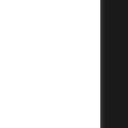
+
+
+
+
+