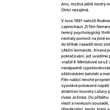
říši divů (1951)
(1951)
Anděl Páně Double feature
(202
Ano, možná ještě modrý mu
říši filmu
Andělské vejce
(1985)
Otrlci nezajímá.
land double feature
(2022)
Andělský double feature
V roce 1991 natočil Rodma
klíč: Den D
(2023)
Andrej Rublev
(1966)
Leprechaun 2
) film
Nenaro
Jazz
(1979)
Angel Heart (1987)
(1987)
temný psychologický thrille
skar
(2023)
Annette
(2021)
nechaly pomoct na jisté ex
ce
(2022)
Anora
(2024)
do bříšek nasadili dost zl
 Montmartru
(2001)
Ant Hill (premiéra) a další filmy
(
Akční komando, Krvavá 
 vlkodlak v Londýně
(1981)
Antikrist
(2009)
pokračování, jež uvádíme
nka
(2024)
vraždí II
. Mimískové se už v
: losí odysea
(2025)
Apokalypsa: Final Cut
(1979)
nenápadně vypoklonkovala
15)
Architekt
(2025)
oškliváckém batoleti a mat
house double feature
Architektura ČSSR 58–89
(2024
Film nabízí mnohé proprie
e pádu
(2023)
Arco
(2025)
vyvolává pobavené napětí p
atraktivní brunety Liduny p
rivala Jožinka. Do příběhu 
vlezlí a nevkusní sousedé
dřevákoidní Jenda, který s