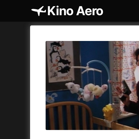
Kino Aero
Katalog filmů
Aero
Cykly a
A
A máme, co jsme chtěli
(2023)
AKIRA
(1
A pak přišla láska...
(2022)
Alcarràs