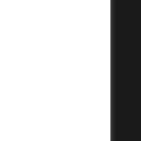
+
+
+
+