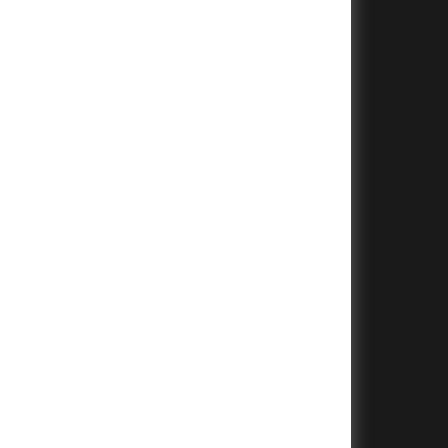
+
+
+
+