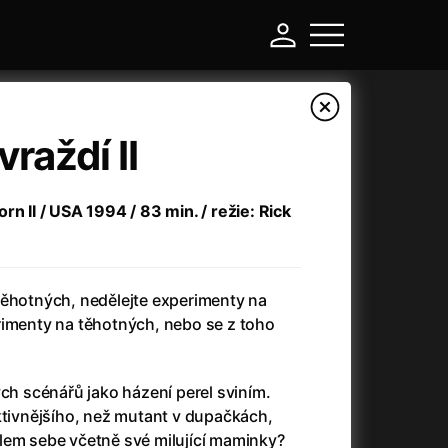
raždí II
rn II / USA 1994 / 83 min. / režie: Rick
těhotných, nedělejte experimenty na
rimenty na těhotných, nebo se z toho
-
ých scénářů jako házení perel sviním.
Argylle: Tajný agent
(2024)
ktivnějšího, než mutant v dupačkách,
Arkáda
(1993)
lem sebe včetně své milující maminky?