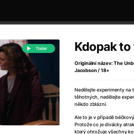
Kdopak to v
Trailer
Originální název: The Unbo
Jacobson / 18+
 festivaly
Řazení dle abecedy
Nedělejte experimenty na 
těhotných, nedělejte expe
někdo zblázní.
Ale to je v případě béčkov
988)
Anděl Páně
(2005)
Protože co je divácky atra
(2022)
Anděl Páně 2
(2016)
který ohrožuje všechny ko