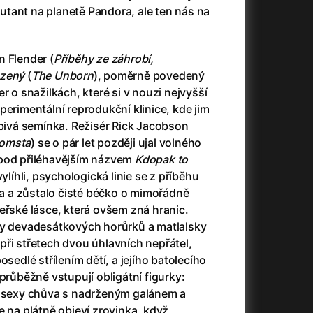
3)
Armáda temnot
(1992)
tant na planetě Pandora, ale ten nás na
Arrietty ze světa půjčovníčků
(2010)
Arvéd
(2022)
n Flender (
Příběhy ze záhrobí,
Asteroid City
(2023)
zený
(
The Unborn
), poměrně povedený
Atlas ptáků
(2021)
r o snažilkách, které si v nouzi nejvyšší
Audience | NT Live
(2013)
perimentální reprodukční klinice, kde jim
Auto zabiják
(2007)
obivá semínka. Režisér Rick Jacobson
(2020)
Avatar
(2009)
pomsta
) se o pár let později ujal volného
Avatar: Oheň a popel
(2025)
 pod přiléhavějším názvem
Kdopak to
Anya Taylor-Joy Horror Double Feature
Avatar: The Way of Water
(2022)
ylíhli, psychologická linie se z příběhu
Až na konec světa
(2024)
 a zůstalo čisté béčko o mimořádně
Až na věky
(2024)
eřské lásce, která ovšem zná hranic.
)
Aznavour
(2024)
ty devadesátkových horůrků a matlalsky
ři střetech dvou úhlavních nepřátel,
osedlé střílením dětí, a jejího batolecího
průběžně vstupují obligátní figurky:
, sexy chůva s nadrženým galánem a
+
e na plátně objeví zrovinka, když