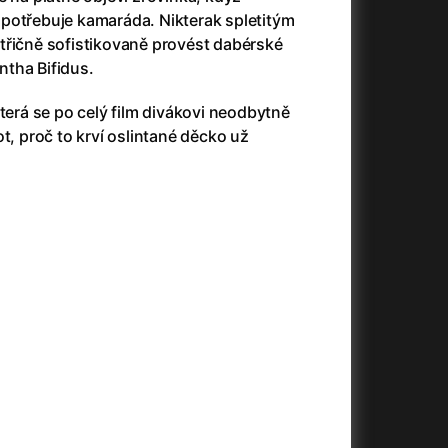
potřebuje kamaráda. Nikterak spletitým
třičně sofistikovaně provést dabérské
tha Bifidus.
+
která se po celý film divákovi neodbytně
t, proč to krví oslintané děcko už
+
+
+