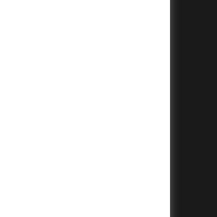
+
+
+
+