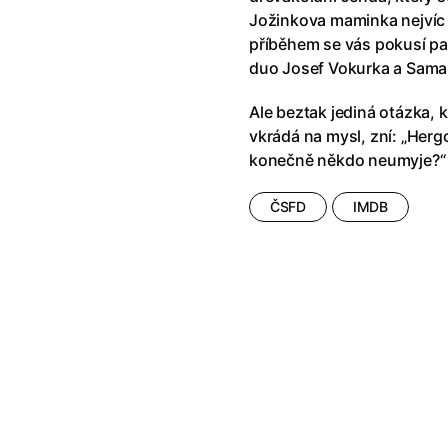
Jožinkova maminka nejvíc 
příběhem se vás pokusí pa
duo Josef Vokurka a Saman
Ale beztak jediná otázka, 
vkrádá na mysl, zní: „Hergo
konečně někdo neumyje?“
ČSFD
IMDB