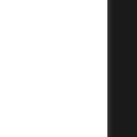
+
+
+
+