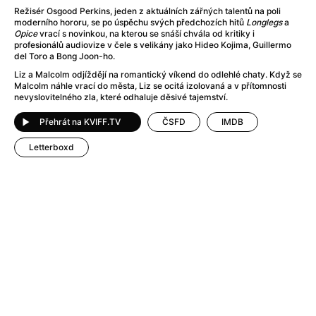
Adéla ještě nevečeřela
(1978)
Režisér Osgood Perkins, jeden z aktuálních zářných talentů na poli
After Blue (zatracený ráj)
(2021)
moderního hororu, se po úspěchu svých předchozích hitů
Longlegs
a
Opice
vrací s novinkou, na kterou se snáší chvála od kritiky i
After Party
(2024)
profesionálů audiovize v čele s velikány jako Hideo Kojima, Guillermo
Aftersun
(2022)
del Toro a Bong Joon-ho.
Agent 69 Jensen: Ve znamení štíra
(1977)
Liz a Malcolm odjíždějí na romantický víkend do odlehlé chaty. Když se
Malcolm náhle vrací do města, Liz se ocitá izolovaná a v přítomnosti
Agenti štěstí
(2024)
nevyslovitelného zla, které odhaluje děsivé tajemství.
Air: Zrození legendy
(2023)
AKIRA
(1988)
Přehrát na KVIFF.TV
ČSFD
IMDB
Alcarràs
(2022)
Letterboxd
Alenka v říši divů (1951)
(1951)
Alenka v říši filmu
Alex Garland double feature
(2022)
Alibi na klíč: Den D
(2023)
All That Jazz
(1979)
Alma a Oskar
(2023)
Ambulance
(2022)
Amélie z Montmartru
(2001)
Americký vlkodlak v Londýně
(1981)
Amerikánka
(2024)