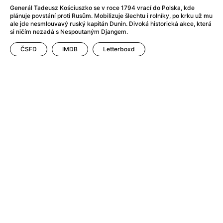
Adéla ještě nevečeřela
(1978)
Generál Tadeusz Kościuszko se v roce 1794 vrací do Polska, kde
After Blue (zatracený ráj)
(2021)
plánuje povstání proti Rusům. Mobilizuje šlechtu i rolníky, po krku už mu
ale jde nesmlouvavý ruský kapitán Dunin. Divoká historická akce, která
After Party
(2024)
si ničím nezadá s Nespoutaným Djangem.
Aftersun
(2022)
Agent 69 Jensen: Ve znamení štíra
(1977)
ČSFD
IMDB
Letterboxd
Agenti štěstí
(2024)
Air: Zrození legendy
(2023)
AKIRA
(1988)
Alcarràs
(2022)
Alenka v říši divů (1951)
(1951)
Alenka v říši filmu
Alex Garland double feature
(2022)
Alibi na klíč: Den D
(2023)
All That Jazz
(1979)
Alma a Oskar
(2023)
Ambulance
(2022)
Amélie z Montmartru
(2001)
Americký vlkodlak v Londýně
(1981)
Amerikánka
(2024)