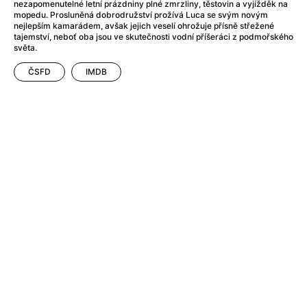
Adéla ještě nevečeřela
(1978)
nezapomenutelné letní prázdniny plné zmrzliny, těstovin a vyjížděk na
mopedu. Prosluněná dobrodružství prožívá Luca se svým novým
After Blue (zatracený ráj)
(2021)
nejlepším kamarádem, avšak jejich veselí ohrožuje přísně střežené
After Party
(2024)
tajemství, neboť oba jsou ve skutečnosti vodní příšeráci z podmořského
světa.
Aftersun
(2022)
Agent 69 Jensen: Ve znamení štíra
(1977)
ČSFD
IMDB
Agenti štěstí
(2024)
Air: Zrození legendy
(2023)
AKIRA
(1988)
Alcarràs
(2022)
Alenka v říši divů (1951)
(1951)
Alenka v říši filmu
Alex Garland double feature
(2022)
Alibi na klíč: Den D
(2023)
All That Jazz
(1979)
Alma a Oskar
(2023)
Ambulance
(2022)
Amélie z Montmartru
(2001)
Americký vlkodlak v Londýně
(1981)
Amerikánka
(2024)