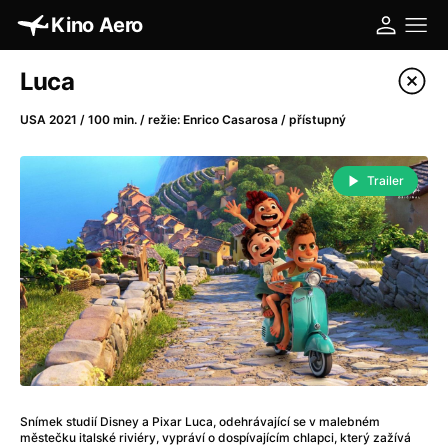
Kino Aero
Katalog filmů
Luca
Filtrovat program
USA 2021 / 100 min. / režie: Enrico Casarosa / přístupný
A
-
Trailer
A máme, co jsme chtěli
(2023)
A pak přišla láska...
(2022)
Aalto: Architektura emocí
(2020)
ABBA: The Movie - Fan Event
(1977)
Absolvent
(1967)
Ada
(2021)
Adam Ondra: Posunout hranice
(2022)
Adaptace
(2002)
Snímek studií Disney a Pixar Luca, odehrávající se v malebném
Addamsova rodina (1991)
(1991)
městečku italské riviéry, vypráví o dospívajícím chlapci, který zažívá