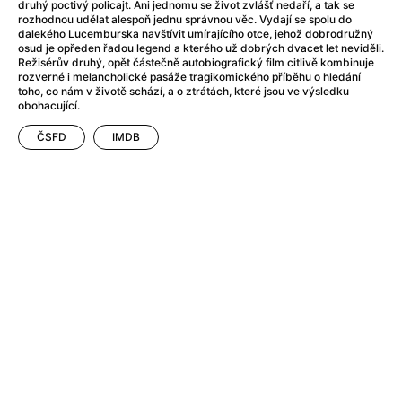
Adéla ještě nevečeřela
(1978)
druhý poctivý policajt. Ani jednomu se život zvlášť nedaří, a tak se
rozhodnou udělat alespoň jednu správnou věc. Vydají se spolu do
After Blue (zatracený ráj)
(2021)
dalekého Lucemburska navštívit umírajícího otce, jehož dobrodružný
After Party
(2024)
osud je opředen řadou legend a kterého už dobrých dvacet let neviděli.
Režisérův druhý, opět částečně autobiografický film citlivě kombinuje
Aftersun
(2022)
rozverné i melancholické pasáže tragikomického příběhu o hledání
Agent 69 Jensen: Ve znamení štíra
(1977)
toho, co nám v životě schází, a o ztrátách, které jsou ve výsledku
obohacující.
Agenti štěstí
(2024)
Air: Zrození legendy
(2023)
ČSFD
IMDB
AKIRA
(1988)
Alcarràs
(2022)
Alenka v říši divů (1951)
(1951)
Alenka v říši filmu
Alex Garland double feature
(2022)
Alibi na klíč: Den D
(2023)
All That Jazz
(1979)
Alma a Oskar
(2023)
Ambulance
(2022)
Amélie z Montmartru
(2001)
Americký vlkodlak v Londýně
(1981)
Amerikánka
(2024)