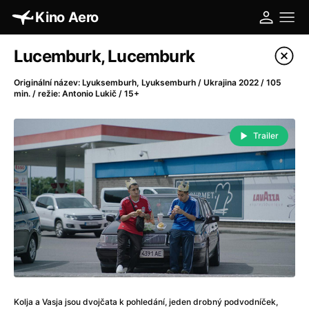
Kino Aero
Katalog filmů
Lucemburk, Lucemburk
Filtrovat program
Originální název: Lyuksemburh, Lyuksemburh / Ukrajina 2022 / 105
min. / režie: Antonio Lukič / 15+
A
-
Trailer
A máme, co jsme chtěli
(2023)
A pak přišla láska...
(2022)
Aalto: Architektura emocí
(2020)
ABBA: The Movie - Fan Event
(1977)
Absolvent
(1967)
Ada
(2021)
Adam Ondra: Posunout hranice
(2022)
Adaptace
(2002)
Addamsova rodina (1991)
(1991)
Kolja a Vasja jsou dvojčata k pohledání, jeden drobný podvodníček,