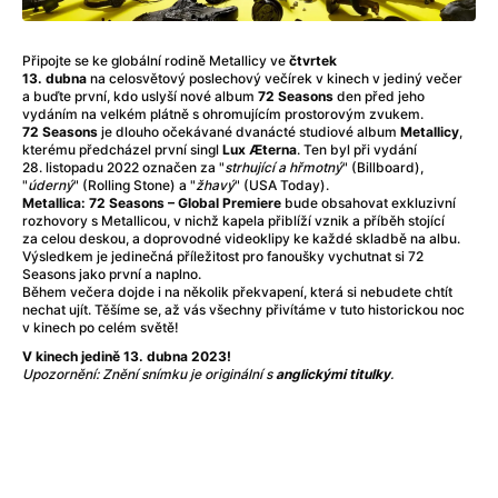
Adéla ještě nevečeřela
(1978)
After Blue (zatracený ráj)
(2021)
After Party
(2024)
Připojte se ke globální rodině Metallicy ve
čtvrtek
13. dubna
na celosvětový poslechový večírek v kinech v jediný večer
Aftersun
(2022)
a buďte první, kdo uslyší nové album
72 Seasons
den před jeho
Agent 69 Jensen: Ve znamení štíra
(1977)
vydáním na velkém plátně s ohromujícím prostorovým zvukem.
72 Seasons
je dlouho očekávané dvanácté studiové album
Metallicy
,
Agenti štěstí
(2024)
kterému předcházel první singl
Lux Æterna
. Ten byl při vydání
Air: Zrození legendy
(2023)
28. listopadu 2022 označen za "
strhující a hřmotný
" (Billboard),
"
úderný
" (Rolling Stone) a "
žhavý
" (USA Today).
AKIRA
(1988)
Metallica: 72 Seasons – Global Premiere
bude obsahovat exkluzivní
Alcarràs
(2022)
rozhovory s Metallicou, v nichž kapela přiblíží vznik a příběh stojící
za celou deskou, a doprovodné videoklipy ke každé skladbě na albu.
Alenka v říši divů (1951)
(1951)
Výsledkem je jedinečná příležitost pro fanoušky vychutnat si 72
Alenka v říši filmu
Seasons jako první a naplno.
Během večera dojde i na několik překvapení, která si nebudete chtít
Alex Garland double feature
(2022)
nechat ujít. Těšíme se, až vás všechny přivítáme v tuto historickou noc
Alibi na klíč: Den D
(2023)
v kinech po celém světě!
All That Jazz
(1979)
V kinech jedině 13. dubna 2023!
Upozornění: Znění snímku je originální s
anglickými titulky
.
Alma a Oskar
(2023)
Ambulance
(2022)
Amélie z Montmartru
(2001)
Americký vlkodlak v Londýně
(1981)
Amerikánka
(2024)