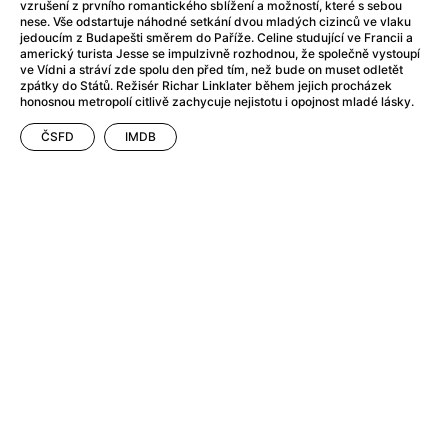
Adéla ještě nevečeřela
(1978)
vzrušení z prvního romantického sblížení a možností, které s sebou
nese. Vše odstartuje náhodné setkání dvou mladých cizinců ve vlaku
After Blue (zatracený ráj)
(2021)
jedoucím z Budapešti směrem do Paříže. Celine studující ve Francii a
After Party
(2024)
americký turista Jesse se impulzivně rozhodnou, že společně vystoupí
ve Vídni a stráví zde spolu den před tím, než bude on muset odletět
Aftersun
(2022)
zpátky do Států. Režisér Richar Linklater během jejich procházek
Agent 69 Jensen: Ve znamení štíra
(1977)
honosnou metropolí citlivě zachycuje nejistotu i opojnost mladé lásky.
Agenti štěstí
(2024)
ČSFD
IMDB
Air: Zrození legendy
(2023)
AKIRA
(1988)
Alcarràs
(2022)
Alenka v říši divů (1951)
(1951)
Alenka v říši filmu
Alex Garland double feature
(2022)
Alibi na klíč: Den D
(2023)
All That Jazz
(1979)
Alma a Oskar
(2023)
Ambulance
(2022)
Amélie z Montmartru
(2001)
Americký vlkodlak v Londýně
(1981)
Amerikánka
(2024)