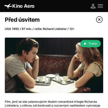
Kino Aero
Katalog filmů
Před úsvitem
Filtrovat program
USA 1995 / 97 min. / režie: Richard Linklater / 12+
A
-
Trailer
A máme, co jsme chtěli
(2023)
A pak přišla láska...
(2022)
Aalto: Architektura emocí
(2020)
ABBA: The Movie - Fan Event
(1977)
Absolvent
(1967)
Ada
(2021)
Adam Ondra: Posunout hranice
(2022)
Adaptace
(2002)
Film, jenž se stal ustanovujícím titulem romantické trilogie Richarda
Addamsova rodina (1991)
(1991)
Linklatera, s citlivou zdrženlivostí a rozverným nadhledem vykresluje