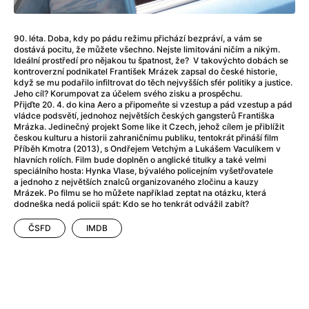
Adéla ještě nevečeřela
(1978)
After Blue (zatracený ráj)
(2021)
After Party
(2024)
90. léta. Doba, kdy po pádu režimu přichází bezpráví, a vám se
dostává pocitu, že můžete všechno. Nejste limitováni ničím a nikým.
Aftersun
(2022)
Ideální prostředí pro nějakou tu špatnost, že? V takovýchto dobách se
Agent 69 Jensen: Ve znamení štíra
(1977)
kontroverzní podnikatel František Mrázek zapsal do české historie,
když se mu podařilo infiltrovat do těch nejvyšších sfér politiky a justice.
Agenti štěstí
(2024)
Jeho cíl? Korumpovat za účelem svého zisku a prospěchu.
Air: Zrození legendy
(2023)
Přijďte 20. 4. do kina Aero a připomeňte si vzestup a pád vzestup a pád
vládce podsvětí, jednohoz největších českých gangsterů Františka
AKIRA
(1988)
Mrázka. Jedinečný projekt Some like it Czech, jehož cílem je přiblížit
Alcarràs
(2022)
českou kulturu a historii zahraničnímu publiku, tentokrát přináší film
Příběh Kmotra (2013), s Ondřejem Vetchým a Lukášem Vaculíkem v
Alenka v říši divů (1951)
(1951)
hlavních rolích. Film bude doplněn o anglické titulky a také velmi
Alenka v říši filmu
speciálního hosta: Hynka Vlase, bývalého policejním vyšetřovatele
a jednoho z největších znalců organizovaného zločinu a kauzy
Alex Garland double feature
(2022)
Mrázek. Po filmu se ho můžete například zeptat na otázku, která
Alibi na klíč: Den D
(2023)
dodneška nedá policii spát: Kdo se ho tenkrát odvážil zabít?
All That Jazz
(1979)
ČSFD
IMDB
Alma a Oskar
(2023)
Ambulance
(2022)
Amélie z Montmartru
(2001)
Americký vlkodlak v Londýně
(1981)
Amerikánka
(2024)