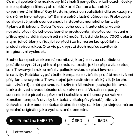
Adéla ještě nevečeřela
(1978)
Co mají společného nezkrotný blázínek SpongeBob v kalhotách, český
mistr optických filmových efektů Karel Zeman a kanadský
After Blue (zatracený ráj)
(2021)
experimentální filmař Guy Maddin, jehož surrealistická díla odkazují na
After Party
(2024)
éru němé kinematografie? Sami o sobě vlastně vůbec nic. Překvapivě
se ale právě jejich esence snoubí v debutu amerického fantasty
Aftersun
(2022)
Rylanda Bricksona Colea Tewse. Jeho cesta k autorské prvotině
Agent 69 Jensen: Ve znamení štíra
(1977)
nevedla přes nějakého osvíceného producenta, ale přes somrování u
příbuzných a dělání psích očí na kámoše. Tak dal do kupy 7000 dolarů
Agenti štěstí
(2024)
a tým, jehož členy střídající se před i za kamerou lze spočítat na
Air: Zrození legendy
(2023)
prstech obou rukou. O to víc pak vyrazí dech nepředstavitelně
imaginativní výsledek.
AKIRA
(1988)
Báchorka o podivínském námořníkovi, který se svou chaotickou
Alcarràs
(2022)
posádkou vyráží zrychtovat pomstu na bestii, jež ho připravila o otce,
Alenka v říši divů (1951)
(1951)
se v Tewsových rukou mění v pollockovskou explozi low-cost
kreativity. Ručička vyprávěcího kompasu se zběsile protáčí mezi všemi
Alenka v říši filmu
póly fantasmagorie a Tews, stejně jako ústřední mořský vlk (kterého
Alex Garland double feature
(2022)
sám ztvárnil), směřuje svou nakažlivým šílenstvím juchající filmovou
bárku do vod divoce běsnící obrazotvornosti. Vizuální nápady,
Alibi na klíč: Den D
(2023)
scenáristické piruety a přízemní i sofistikované humory se valí ve
All That Jazz
(1979)
zběsilém tempu. A diváky tak čeká velkolepě vyšinutá, trikově
úchvatná a dokonce i nečekaně cinefilní odysea, která je stejnou měrou
Alma a Oskar
(2023)
geniálně originální jako vychlastaně dementní.
Ambulance
(2022)
Přehrát na KVIFF.TV
ČSFD
IMDB
Amélie z Montmartru
(2001)
Americký vlkodlak v Londýně
(1981)
Letterboxd
Amerikánka
(2024)