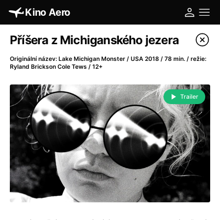
Kino Aero
Katalog filmů
Příšera z Michiganského jezera
Filtrovat program
Originální název: Lake Michigan Monster / USA 2018 / 78 min. / režie:
Ryland Brickson Cole Tews / 12+
A
-
Trailer
A máme, co jsme chtěli
(2023)
A pak přišla láska...
(2022)
Aalto: Architektura emocí
(2020)
ABBA: The Movie - Fan Event
(1977)
Absolvent
(1967)
Ada
(2021)
Adam Ondra: Posunout hranice
(2022)
Adaptace
(2002)
Addamsova rodina (1991)
(1991)