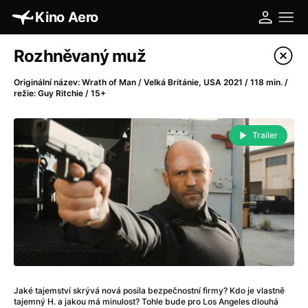
Kino Aero
Katalog filmů
Rozhněvaný muž
Filtrovat program
Originální název: Wrath of Man / Velká Británie, USA 2021 / 118 min. /
režie: Guy Ritchie / 15+
A
-
Trailer
A máme, co jsme chtěli
(2023)
A pak přišla láska...
(2022)
Aalto: Architektura emocí
(2020)
ABBA: The Movie - Fan Event
(1977)
Absolvent
(1967)
Ada
(2021)
Adam Ondra: Posunout hranice
(2022)
Adaptace
(2002)
Jaké tajemství skrývá nová posila bezpečnostní firmy? Kdo je vlastně
Addamsova rodina (1991)
(1991)
tajemný H. a jakou má minulost? Tohle bude pro Los Angeles dlouhá