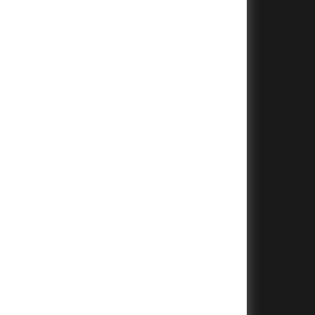
+
+
+
+