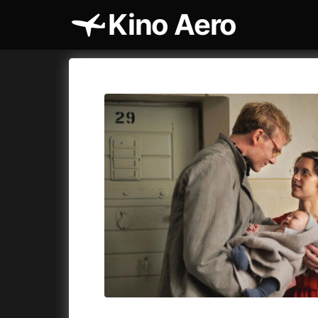
Kino Aero
Katalog filmů
Aero
Cykly a
A
A máme, co jsme chtěli
(2023)
AKIRA
(1
A pak přišla láska...
(2022)
Alcarràs