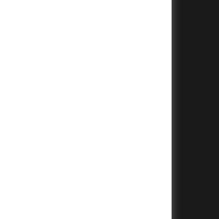
+
+
+
+