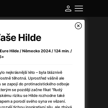
Vaše Hilde
, Eure Hilde / Německo 2024 / 124 min. /
15+
ylo nejkrásnější léto – byla bláznivě
ostně těhotná. Uprostřed vášně ale
 se zapojí do protinacistického odboje
-
kterým se později začne říkat "Rudý
skému riziku se Hilde rozhodne také
Argylle: Tajný agent
(2024)
stapem a porodí svého syna ve vězení.
Arkáda
(1993)
 rozvíjí tichou inspirativní sílu, ale zbývá