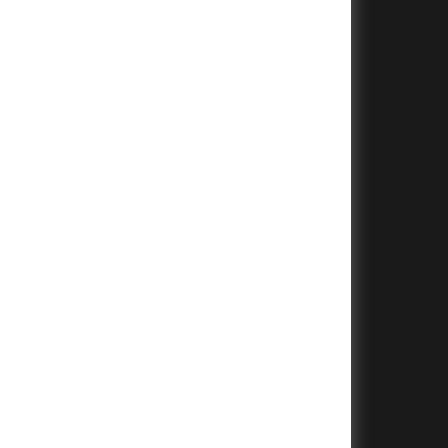
+
+
+
+