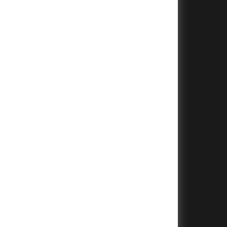
+
+
+
+