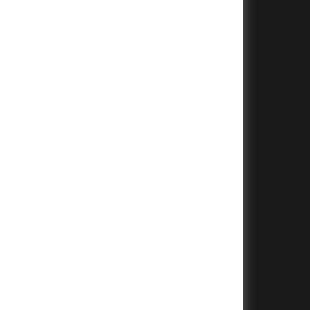
+
+
+
+
+