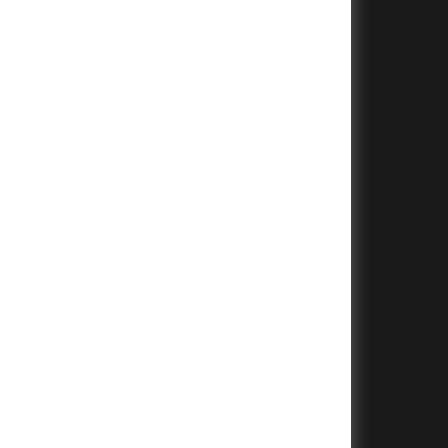
+
+
+
+