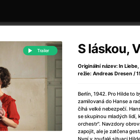
S láskou, 
Trailer
Originální název: In Liebe
režie: Andreas Dresen / 
 festivaly
Řazení dle abecedy
Berlín, 1942. Pro Hilde to b
zamilovaná do Hanse a rad
číhá velké nebezpečí. Hans
se skupinou mladých lidí, 
orchestr". Navzdory obrov
988)
Anděl Páně
(2005)
zapojit, ale je zatčena ge
(2022)
Anděl Páně 2
(2016)
Nyní v zoufalé situaci Hilde