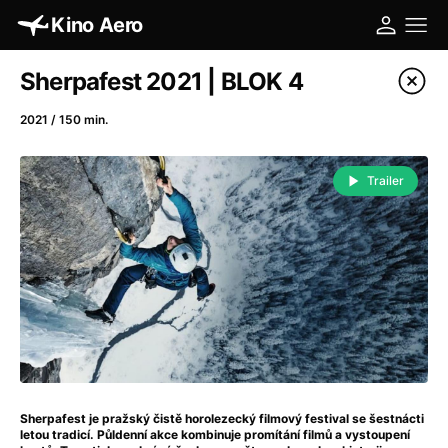
Kino Aero
Katalog filmů
Sherpafest 2021 | BLOK 4
Filtrovat program
2021 / 150 min.
A
-
Trailer
A máme, co jsme chtěli
(2023)
A pak přišla láska...
(2022)
Aalto: Architektura emocí
(2020)
ABBA: The Movie - Fan Event
(1977)
Absolvent
(1967)
Ada
(2021)
Adam Ondra: Posunout hranice
(2022)
Adaptace
(2002)
Sherpafest je pražský čistě horolezecký filmový festival se šestnácti
Addamsova rodina (1991)
(1991)
letou tradicí. Půldenní akce kombinuje promítání filmů a vystoupení