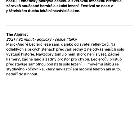
Adéla ještě nevečeřela
(1978)
hostů. Tematicky pokrývá českou a světovou lezeckou historii a
zároveň současné horské a skalní lezení. Festival se nese v
After Blue (zatracený ráj)
(2021)
přátelském duchu lokální nezávislé akce.
After Party
(2024)
Aftersun
(2022)
Agent 69 Jensen: Ve znamení štíra
(1977)
The Alpinist
Agenti štěstí
(2024)
2021 / 92 minut / anglicky / české titulky
Marc-André Leclerc leze sám, daleko od světel reflektorů. Na
Air: Zrození legendy
(2023)
odlehlých alpských stěnách předvádí jedny z nejodvážnějších sólo
AKIRA
(1988)
výstupů historie. Navzdory tomu o něm skoro není slyšet. Žádné
kamery, žádné lano a žádný prostor pro chybu. Leclercův přístup
Alcarràs
(2022)
představuje samotnou podstatu sólo lezení. Filmovému štábu se
Alenka v říši divů (1951)
(1951)
stydlivého kočovníka, který nevlastní ani mobilní telefon ani auto,
nedaří dostihnout.
Alenka v říši filmu
Alex Garland double feature
(2022)
Alibi na klíč: Den D
(2023)
All That Jazz
(1979)
Alma a Oskar
(2023)
Ambulance
(2022)
Amélie z Montmartru
(2001)
Americký vlkodlak v Londýně
(1981)
Amerikánka
(2024)