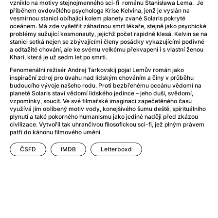
Adéla ještě nevečeřela
(1978)
vzniklo na motivy stejnojmenného sci-fi románu Stanisława Lema. Je
příběhem ovdovělého psychologa Krise Kelvina, jenž je vyslán na
After Blue (zatracený ráj)
(2021)
vesmírnou stanici obíhající kolem planety zvané Solaris pokryté
After Party
(2024)
oceánem. Má zde vyšetřit záhadnou smrt lékaře, stejně jako psychické
problémy sužující kosmonauty, jejichž počet rapidně klesá. Kelvin se na
Aftersun
(2022)
stanici setká nejen se zbývajícími členy posádky vykazujícími podivné
Agent 69 Jensen: Ve znamení štíra
(1977)
a odtažité chování, ale ke svému velkému překvapení i s vlastní ženou
Khari, která je už sedm let po smrti.
Agenti štěstí
(2024)
Fenomenální režisér Andrej Tarkovskij pojal Lemův román jako
Air: Zrození legendy
(2023)
inspirační zdroj pro úvahu nad lidským chováním a činy v průběhu
AKIRA
(1988)
budoucího vývoje našeho rodu. Proti bezbřehému oceánu vědomí na
planetě Solaris staví vědomí lidského jedince – jeho duši, svědomí,
Alcarràs
(2022)
vzpomínky, soucit. Ve své filmařské imaginaci zapečetěného času
Alenka v říši divů (1951)
(1951)
využívá jím oblíbený motiv vody, konejšivého šumu deště, spirituálního
plynutí a také pokorného humanismu jako jediné naději před zkázou
Alenka v říši filmu
civilizace. Vytvořil tak uhrančivou filosofickou sci-fi, jež plným právem
Alex Garland double feature
(2022)
patří do kánonu filmového umění.
Alibi na klíč: Den D
(2023)
ČSFD
IMDB
Letterboxd
All That Jazz
(1979)
Alma a Oskar
(2023)
Ambulance
(2022)
Amélie z Montmartru
(2001)
Americký vlkodlak v Londýně
(1981)
Amerikánka
(2024)