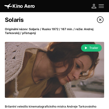
Kino Aero
Katalog filmů
Solaris
Filtrovat program
Originální název: Soljaris / Rusko 1972 / 167 min. / režie: Andrej
Tarkovskij / přístupný
A
-
Trailer
A máme, co jsme chtěli
(2023)
A pak přišla láska...
(2022)
Aalto: Architektura emocí
(2020)
ABBA: The Movie - Fan Event
(1977)
Absolvent
(1967)
Ada
(2021)
Adam Ondra: Posunout hranice
(2022)
Adaptace
(2002)
Addamsova rodina (1991)
(1991)
Brilantní veledílo kinematografického mistra Andreje Tarkovského