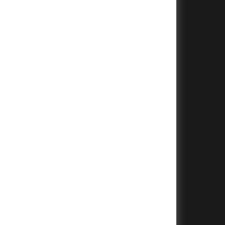
+
+
+
+