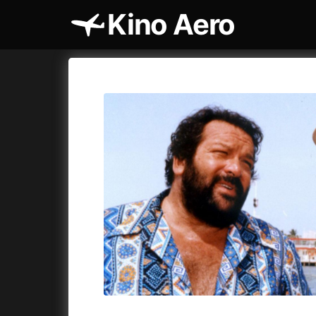
Kino Aero
Katalog filmů
Aero
Cykly a
A
A máme, co jsme chtěli
(2023)
AKIRA
(1
A pak přišla láska...
(2022)
Alcarràs