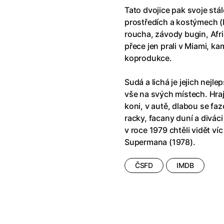
říši divů (1951)
(1951)
Anděl Páně Double feature
(202
Tato dvojice pak svoje stál
říši filmu
Andělské vejce
(1985)
prostředích a kostýmech (
land double feature
(2022)
Andělský double feature
roucha, závody bugin, Afrik
klíč: Den D
(2023)
Andrej Rublev
(1966)
přece jen prali v Miami, ka
Jazz
(1979)
Angel Heart (1987)
(1987)
koprodukce.
skar
(2023)
Annette
(2021)
ce
(2022)
Anora
(2024)
Sudá a lichá je jejich nejle
 Montmartru
(2001)
Ant Hill (premiéra) a další filmy
vše na svých místech. Hrajo
 vlkodlak v Londýně
(1981)
Antikrist
(2009)
koni, v autě, dlabou se faz
nka
(2024)
racky, facany duní a diváci 
: losí odysea
(2025)
Apokalypsa: Final Cut
(1979)
v roce 1979 chtěli vidět ví
15)
Architekt
(2025)
Supermana (1978).
house double feature
Architektura ČSSR 58–89
(2024
e pádu
(2023)
Arco
(2025)
ČSFD
IMDB