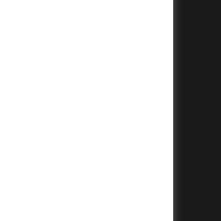
+
+
+
+