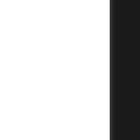
+
+
+
+