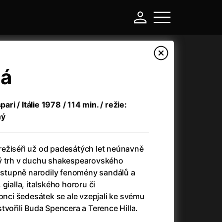
há
pari / Itálie 1978 / 114 min. / režie:
ný
a režiséři už od padesátých let neúnavně
vý trh v duchu shakespearovského
postupně narodily fenomény sandálů a
-
gialla, italského hororu či
konci šedesátek se ale vzepjali ke svému
Argylle: Tajný agent
(2024)
tvořili Buda Spencera a Terence Hilla.
Arkáda
(1993)