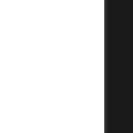
+
+
+
+