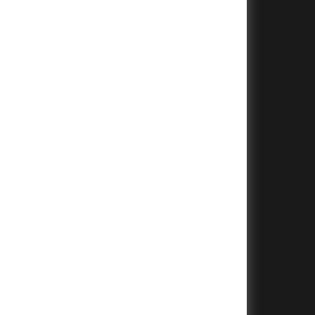
+
+
+
+