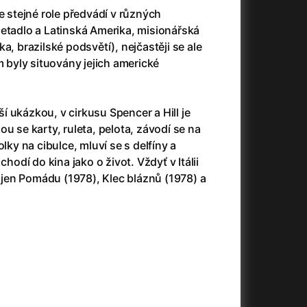
3)
Armáda temnot
(1992)
e stejné role předvádí v různých
Arrietty ze světa půjčovníčků
(2010)
letadlo a Latinská Amerika, misionářská
Arvéd
(2022)
a, brazilské podsvětí), nejčastěji se ale
Asteroid City
(2023)
m byly situovány jejich americké
Atlas ptáků
(2021)
Audience | NT Live
(2013)
Auto zabiják
(2007)
pší ukázkou, v cirkusu Spencer a Hill je
(2020)
Avatar
(2009)
u se karty, ruleta, pelota, závodí se na
Avatar: Oheň a popel
(2025)
olky na cibulce, mluví se s delfíny a
Anya Taylor-Joy Horror Double Feature
Avatar: The Way of Water
(2022)
chodí do kina jako o život. Vždyť v Itálii
Až na konec světa
(2024)
c jen Pomádu (1978), Klec bláznů (1978) a
Až na věky
(2024)
)
Aznavour
(2024)
+