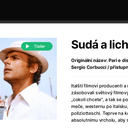
Sudá a lic
Trailer
Originální název: Pari e dis
Sergio Corbucci / přístup
 festivaly
Řazení dle abecedy
Italští filmoví producenti 
zásobovali světový filmo
„cokoli chcete", a tak se 
meče, westernu po italsku, 
poliziotteschi. Teprve na 
988)
Anděl Páně
(2005)
absolutnímu vrcholu, aby s
(2022)
Anděl Páně 2
(2016)