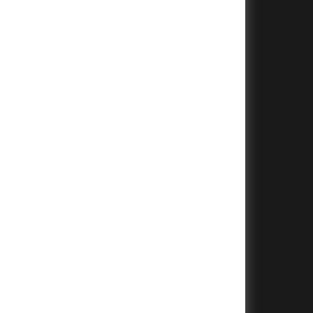
+
+
+
+
+