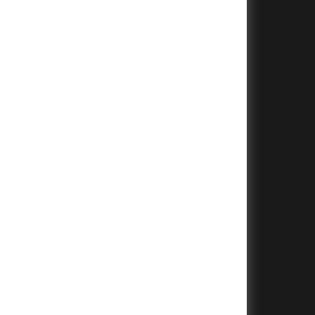
+
+
+
+