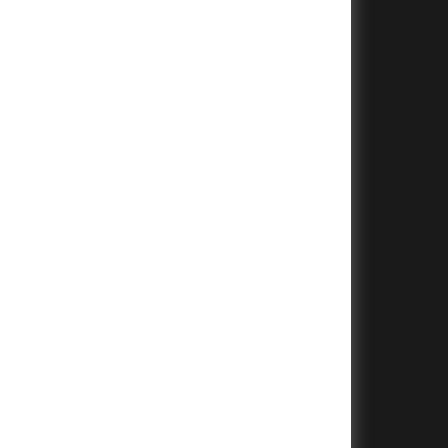
+
+
+
+