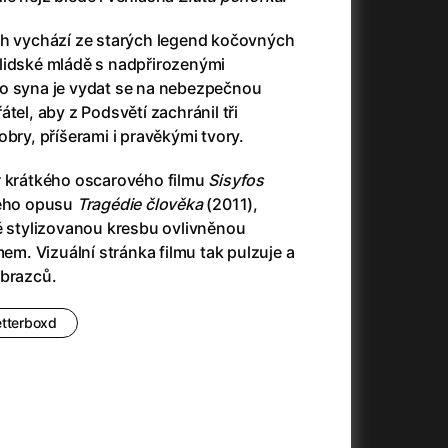
3)
Armáda temnot
(1992)
Arrietty ze světa půjčovníčků
(2010)
ěh vychází ze starých legend kočovných
Arvéd
(2022)
lidské mládě s nadpřirozenými
Asteroid City
(2023)
o syna je vydat se na nebezpečnou
Atlas ptáků
(2021)
tel, aby z Podsvětí zachránil tři
Audience | NT Live
(2013)
obry, příšerami i pravěkými tvory.
Auto zabiják
(2007)
r krátkého oscarového filmu
Sisyfos
(2020)
Avatar
(2009)
vého opusu
Tragédie člověka
(2011),
Avatar: Oheň a popel
(2025)
ně stylizovanou kresbu ovlivněnou
Anya Taylor-Joy Horror Double Feature
Avatar: The Way of Water
(2022)
. Vizuální stránka filmu tak pulzuje a
Až na konec světa
(2024)
obrazců.
Až na věky
(2024)
)
Aznavour
(2024)
etterboxd
+