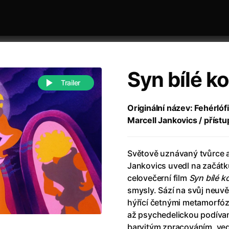
Syn bílé k
Trailer
Originální název: Fehérlóf
Marcell Jankovics / příst
 festivaly
Řazení dle abecedy
Světově uznávaný tvůrce a
Jankovics uvedl na začátku 
celovečerní film
Syn bílé k
smysly. Sází na svůj neuvě
hýřící četnými metamorfó
988)
Anděl Páně
(2005)
až psychedelickou podívano
(2022)
Anděl Páně 2
(2016)
barvitým zpracováním, ved