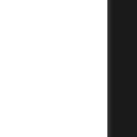
+
+
+
+
+