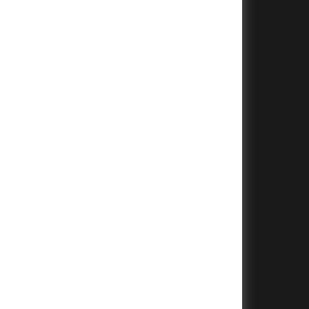
+
+
+
+