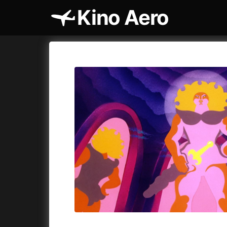
Kino Aero
Katalog filmů
Aero
Cykly a
A
A máme, co jsme chtěli
(2023)
AKIRA
(1
A pak přišla láska...
(2022)
Alcarràs