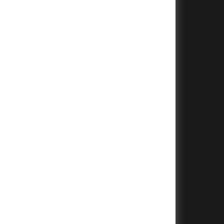
+
+
+
+