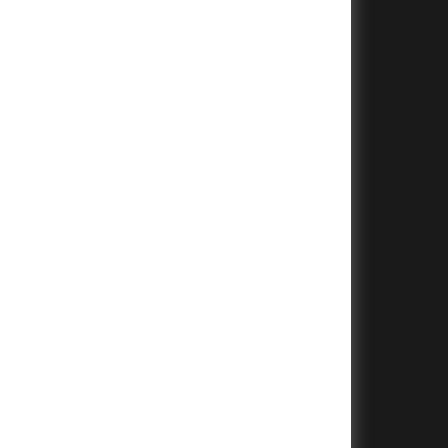
+
+
+
+