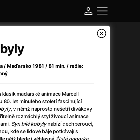
obyly
ia / Maďarsko 1981 / 81 min. / režie:
upný
 klasik maďarské animace Marcell
80. let minulého století fascinující
obyly
, v němž naprosto nešetří divákovy
-
řitelně rozmáchlý styl živoucí animace
zami.
Syn bílé kobyly
nabízí dechberoucí,
Argylle: Tajný agent
(2024)
u, kde se lidové báje potkávají s
Arkáda
(1993)
le nějž blede i věhlasná
Žlutá ponorka
.