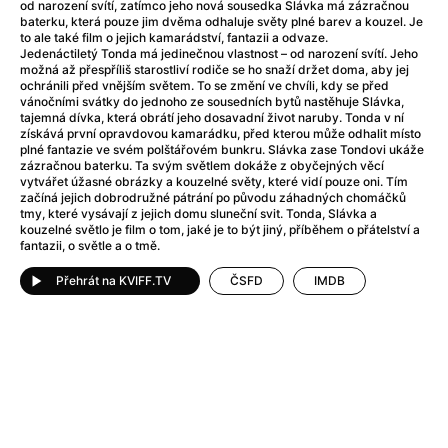
Adéla ještě nevečeřela
(1978)
od narození svítí, zatímco jeho nová sousedka Slávka má zázračnou
baterku, která pouze jim dvěma odhaluje světy plné barev a kouzel. Je
After Blue (zatracený ráj)
(2021)
to ale také film o jejich kamarádství, fantazii a odvaze.
After Party
(2024)
Jedenáctiletý Tonda má jedinečnou vlastnost – od narození svítí. Jeho
možná až přespříliš starostliví rodiče se ho snaží držet doma, aby jej
Aftersun
(2022)
ochránili před vnějším světem. To se změní ve chvíli, kdy se před
Agent 69 Jensen: Ve znamení štíra
(1977)
vánočními svátky do jednoho ze sousedních bytů nastěhuje Slávka,
tajemná dívka, která obrátí jeho dosavadní život naruby. Tonda v ní
Agenti štěstí
(2024)
získává první opravdovou kamarádku, před kterou může odhalit místo
Air: Zrození legendy
(2023)
plné fantazie ve svém polštářovém bunkru. Slávka zase Tondovi ukáže
zázračnou baterku. Ta svým světlem dokáže z obyčejných věcí
AKIRA
(1988)
vytvářet úžasné obrázky a kouzelné světy, které vidí pouze oni. Tím
Alcarràs
(2022)
začíná jejich dobrodružné pátrání po původu záhadných chomáčků
tmy, které vysávají z jejich domu sluneční svit. Tonda, Slávka a
Alenka v říši divů (1951)
(1951)
kouzelné světlo je film o tom, jaké je to být jiný, příběhem o přátelství a
Alenka v říši filmu
fantazii, o světle a o tmě.
Alex Garland double feature
(2022)
Přehrát na KVIFF.TV
ČSFD
IMDB
Alibi na klíč: Den D
(2023)
All That Jazz
(1979)
Alma a Oskar
(2023)
Ambulance
(2022)
Amélie z Montmartru
(2001)
Americký vlkodlak v Londýně
(1981)
Amerikánka
(2024)