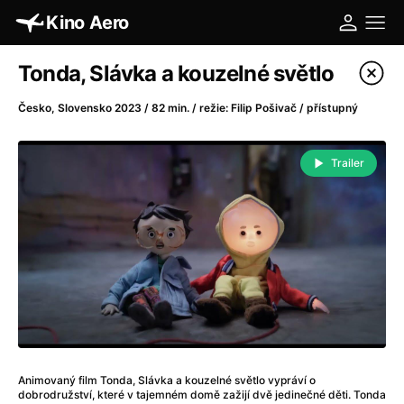
Kino Aero
Katalog filmů
Tonda, Slávka a kouzelné světlo
Filtrovat program
Česko, Slovensko 2023 / 82 min. / režie: Filip Pošivač / přístupný
A
-
Trailer
A máme, co jsme chtěli
(2023)
A pak přišla láska...
(2022)
Aalto: Architektura emocí
(2020)
ABBA: The Movie - Fan Event
(1977)
Absolvent
(1967)
Ada
(2021)
Adam Ondra: Posunout hranice
(2022)
Adaptace
(2002)
Animovaný film Tonda, Slávka a kouzelné světlo vypráví o
Addamsova rodina (1991)
(1991)
dobrodružství, které v tajemném domě zažijí dvě jedinečné děti. Tonda