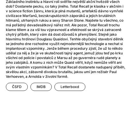
Adéla ještě nevečeřela
(1978)
Základního instinktu a hlavní roli svěříte největší akční hvězdě všech
dob? Dostanete pecku, co taky jiného. Total Recall je klasika v akčním i
After Blue (zatracený ráj)
(2021)
v science fiction žánru, která je plná mutantů, artefaktů dávno vymřelé
After Party
(2024)
civilizace Marťanů, bezskrupulózních záporáků a jejich brutálních
hitmanů, utrhaných rukou a sexy Sharon Stone. Najdete tu všechno, co
Aftersun
(2022)
má pořádný devadesátkový nářez mít. Ale pozor, Total Recall trochu
Agent 69 Jensen: Ve znamení štíra
(1977)
klame tělem a za vší tou výpravností a efektností se skrývá zatraceně
chytrý příběh, který vám dá dost důvodů k přemýšlení. Stejně jako
Agenti štěstí
(2024)
hlavnímu hrdinovi Douglasu Quaidovi. Tenhle obyčejný stavební dělník
Air: Zrození legendy
(2023)
se jednoho dne rozhodne využít nejmodernější technologie a nechat si
implantovat vzpomínky. Jenže během procedury zjistí, že už to někdo
AKIRA
(1988)
udělal za něj a že je ve skutečnosti tajný agent, jemuž jdou teď po krku
Alcarràs
(2022)
všichni od policie i povstalců z Marsu až po guvernéra rudé planety a
jeho zabijáků. A komu z nich může Quaid věřit, když nemůže věřit ani
Alenka v říši divů (1951)
(1951)
svým vlastním vzpomínkám? V Total Recall dostanete nadupaný příběh,
Alenka v říši filmu
skvělou akci, zábavně divokou brutalitu, jakou umí jen režisér Paul
Verhoeven, a Arnolda v životní formě.
Alex Garland double feature
(2022)
Alibi na klíč: Den D
(2023)
ČSFD
IMDB
Letterboxd
All That Jazz
(1979)
Alma a Oskar
(2023)
Ambulance
(2022)
Amélie z Montmartru
(2001)
Americký vlkodlak v Londýně
(1981)
Amerikánka
(2024)