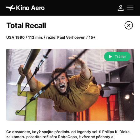
Kino Aero
Katalog filmů
Total Recall
Filtrovat program
USA 1990 / 113 min. / režie: Paul Verhoeven / 15+
A
-
Trailer
A máme, co jsme chtěli
(2023)
A pak přišla láska...
(2022)
Aalto: Architektura emocí
(2020)
ABBA: The Movie - Fan Event
(1977)
Absolvent
(1967)
Ada
(2021)
Adam Ondra: Posunout hranice
(2022)
Adaptace
(2002)
Co dostanete, když spojíte předlohu od legendy sci-fi Philipa K. Dicka,
Addamsova rodina (1991)
(1991)
za kameru posadíte režiséra RoboCopa, Hvězdné pěchoty a