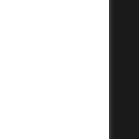
+
+
+
+