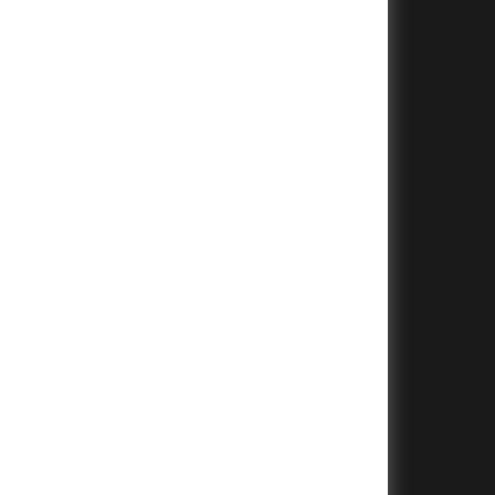
+
+
+
+