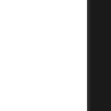
+
+
+
+
+