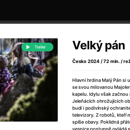
Velký pán
Trailer
Česko 2024 / 72 min. / re
 festivaly
Řazení dle abecedy
Hlavní hrdina Malý Pán si u
se svou milovanou Majolen
kapelu. Idylu však začnou
Jeleňácích ohrožujících ob
budí i podivínský ochranit
televizory. Z robotů, kteří
988)
Anděl Páně
(2005)
spíše obavy. Poklidná přát
(2022)
Anděl Páně 2
(2016)
vesnice postupně ovládá s