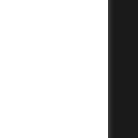
+
+
+
+