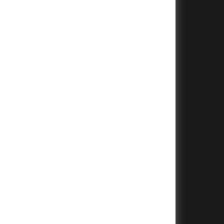
+
+
+
+