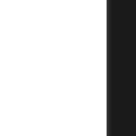
+
+
+
+