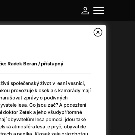
žie: Radek Beran / přístupný
žívá společenský život v lesní vesnici,
kou provozuje kiosek a s kamarády mají
 narušovat zprávy o podivných
yvatele lesa. Co jsou zač? A podezření
-
el doktor Zetek a jeho všudypřítomné
 mají obyvatelům lesa pomoci, jdou také
Argylle: Tajný agent
(2024)
elská atmosféra lesa je pryč, obyvatele
Arkáda
(1993)
trach a panika. Kiosek zeje prázdnotou