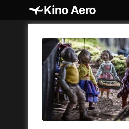
Kino Aero
Katalog filmů
Aero
Cykly a
A
A máme, co jsme chtěli
(2023)
AKIRA
(1
A pak přišla láska...
(2022)
Alcarràs