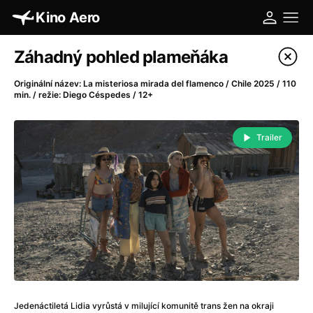
Kino Aero
Katalog filmů
Záhadný pohled plameňáka
Filtrovat program
Originální název: La misteriosa mirada del flamenco / Chile 2025 / 110
min. / režie: Diego Céspedes / 12+
A
-
Trailer
A máme, co jsme chtěli
(2023)
A pak přišla láska...
(2022)
Aalto: Architektura emocí
(2020)
ABBA: The Movie - Fan Event
(1977)
Absolvent
(1967)
Ada
(2021)
Adam Ondra: Posunout hranice
(2022)
Adaptace
(2002)
Addamsova rodina (1991)
(1991)
Jedenáctiletá Lidia vyrůstá v milující komunitě trans žen na okraji