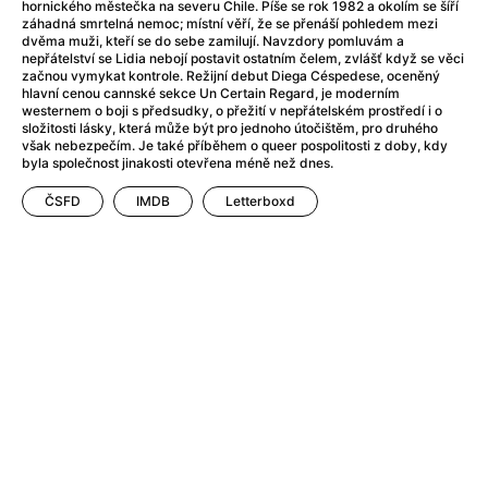
Adéla ještě nevečeřela
(1978)
hornického městečka na severu Chile. Píše se rok 1982 a okolím se šíří
záhadná smrtelná nemoc; místní věří, že se přenáší pohledem mezi
After Blue (zatracený ráj)
(2021)
dvěma muži, kteří se do sebe zamilují. Navzdory pomluvám a
After Party
(2024)
nepřátelství se Lidia nebojí postavit ostatním čelem, zvlášť když se věci
začnou vymykat kontrole. Režijní debut Diega Céspedese, oceněný
Aftersun
(2022)
hlavní cenou cannské sekce Un Certain Regard, je moderním
Agent 69 Jensen: Ve znamení štíra
(1977)
westernem o boji s předsudky, o přežití v nepřátelském prostředí i o
složitosti lásky, která může být pro jednoho útočištěm, pro druhého
Agenti štěstí
(2024)
však nebezpečím. Je také příběhem o queer pospolitosti z doby, kdy
Air: Zrození legendy
(2023)
byla společnost jinakosti otevřena méně než dnes.
AKIRA
(1988)
ČSFD
IMDB
Letterboxd
Alcarràs
(2022)
Alenka v říši divů (1951)
(1951)
Alenka v říši filmu
Alex Garland double feature
(2022)
Alibi na klíč: Den D
(2023)
All That Jazz
(1979)
Alma a Oskar
(2023)
Ambulance
(2022)
Amélie z Montmartru
(2001)
Americký vlkodlak v Londýně
(1981)
Amerikánka
(2024)