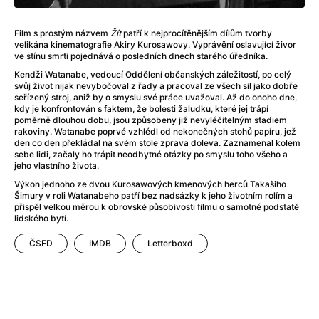
Adéla ještě nevečeřela
(1978)
After Blue (zatracený ráj)
(2021)
Film s prostým názvem
Žít
patří k nejprocítěnějším dílům tvorby
After Party
(2024)
velikána kinematografie Akiry Kurosawovy. Vyprávění oslavující živor
Aftersun
(2022)
ve stínu smrti pojednává o posledních dnech starého úředníka.
Agent 69 Jensen: Ve znamení štíra
(1977)
Kendži Watanabe, vedoucí Oddělení občanských záležitostí, po celý
svůj život nijak nevybočoval z řady a pracoval ze všech sil jako dobře
Agenti štěstí
(2024)
seřízený stroj, aniž by o smyslu své práce uvažoval. Až do onoho dne,
Air: Zrození legendy
(2023)
kdy je konfrontován s faktem, že bolesti žaludku, které jej trápí
poměrně dlouhou dobu, jsou způsobeny již nevyléčitelným stadiem
AKIRA
(1988)
rakoviny. Watanabe poprvé vzhlédl od nekonečných stohů papíru, jež
Alcarràs
(2022)
den co den překládal na svém stole zprava doleva. Zaznamenal kolem
sebe lidi, začaly ho trápit neodbytné otázky po smyslu toho všeho a
Alenka v říši divů (1951)
(1951)
jeho vlastního života.
Alenka v říši filmu
Výkon jednoho ze dvou Kurosawových kmenových herců Takašiho
Alex Garland double feature
(2022)
Šimury v roli Watanabeho patří bez nadsázky k jeho životním rolím a
Alibi na klíč: Den D
(2023)
přispěl velkou měrou k obrovské působivosti filmu o samotné podstatě
lidského bytí.
All That Jazz
(1979)
Alma a Oskar
(2023)
ČSFD
IMDB
Letterboxd
Ambulance
(2022)
Amélie z Montmartru
(2001)
Americký vlkodlak v Londýně
(1981)
Amerikánka
(2024)