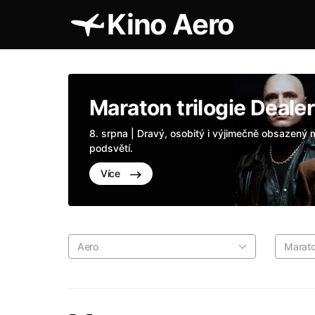
Kino Aero
Maraton trilogie Dealer
8. srpna | Dravý, osobitý i výjimečně obsazen
podsvětí.
Více
Aero
Marat