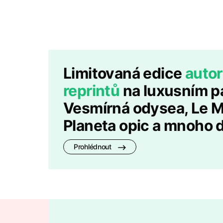
Limitovaná edice
auto
reprintů
na luxusním pa
Vesmírná odysea, Le M
Planeta opic a mnoho d
Prohlédnout