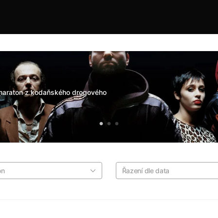
ý maraton z kodaňského drogového
on
Řazení dle data