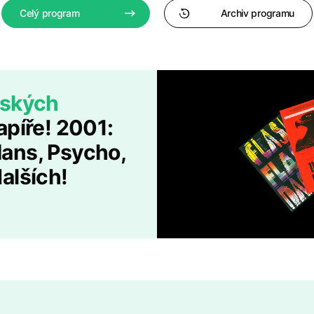
Celý program
Archiv programu
rských
píře! 2001:
ans, Psycho,
alších!