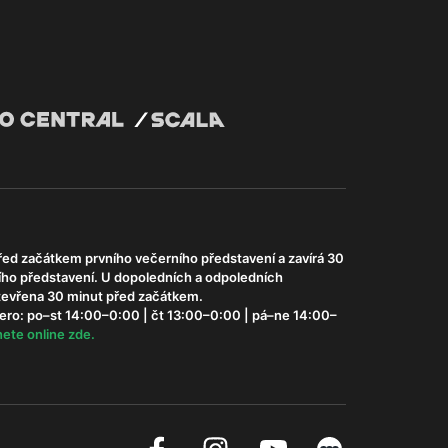
řed začátkem prvního večerního představení a zavírá 30
ího představení. U dopoledních a odpoledních
otevřena 30 minut před začátkem.
ero: po–st 14:00–0:00 | čt 13:00–0:00 | pá–ne 14:00–
ete online zde.