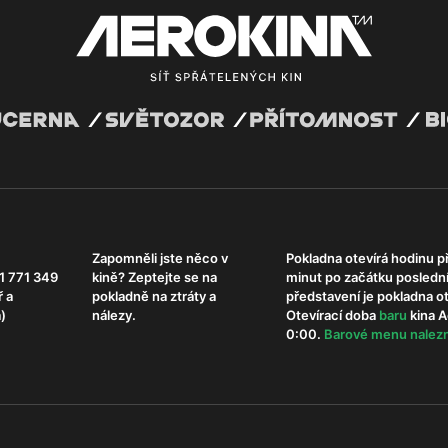
Zapomněli jste něco v
Pokladna otevírá hodinu p
1 771 349
kině? Zeptejte se na
minut po začátku posledn
ř a
pokladně na ztráty a
představení je pokladna 
)
nálezy.
Otevírací doba
b
aru
kina A
0:00.
Barové menu nalezn