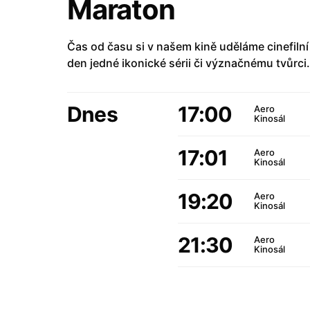
Maraton
Čas od času si v našem kině uděláme cinefilní
den jedné ikonické sérii či význačnému tvůrci.
Dnes
17:00
Aero
Kinosál
17:01
Aero
Kinosál
19:20
Aero
Kinosál
21:30
Aero
Kinosál