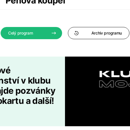
Pěnová koupel
Celý program
Archiv programu
ové
ství v klubu
najde pozvánky
kartu a další!