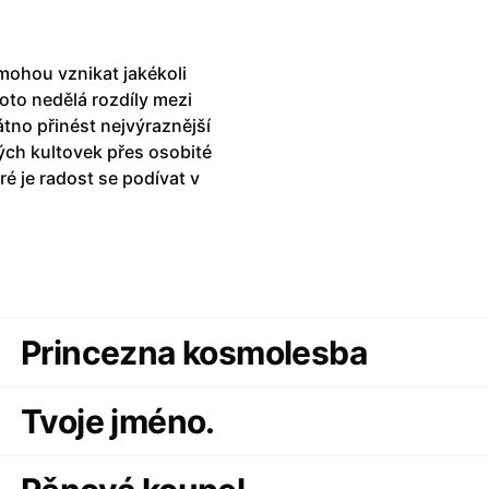
mohou vznikat jakékoli
oto nedělá rozdíly mezi
átno přinést nejvýraznější
ch kultovek přes osobité
é je radost se podívat v
Princezna kosmolesba
Tvoje jméno.