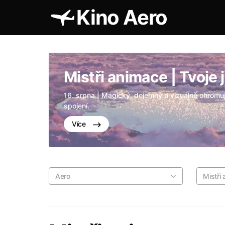
Kino Aero
Mistři animace | Tvoje
16. srpna | Magický, dojemný a vizuálně ohromují
spojení.
Více
Aero
Mistři