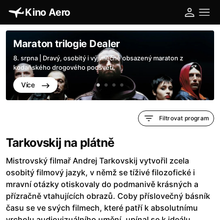
Kino Aero
Maraton trilogie Dealer
8. srpna | Dravý, osobitý i výjimečně obsazený maraton z
kodaňského drogového podsvětí.
Více
Filtrovat program
Tarkovskij na plátně
Mistrovský filmař Andrej Tarkovskij vytvořil zcela
osobitý filmový jazyk, v němž se tíživé filozofické i
mravní otázky otiskovaly do podmanivě krásných a
přízračně vtahujících obrazů. Coby příslovečný básník
času se ve svých filmech, které patří k absolutnímu
vrcholu audiovizuálního umění, upínal se k ideálu