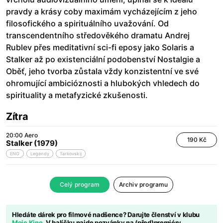
pravdy a krásy coby maximám vycházejícím z jeho
filosofického a spirituálního uvažování. Od
transcendentního středověkého dramatu Andrej
Rublev přes meditativní sci-fi eposy jako Solaris a
Stalker až po existenciální podobenství Nostalgie a
Oběť, jeho tvorba zůstala vždy konzistentní ve své
ohromující ambicióznosti a hlubokých vhledech do
spirituality a metafyzické zkušenosti.
Zítra
20:00
Aero
190 Kč
Stalker (1979)
ENG
Legendy
Tarkovskij
Celý program
Archiv programu
Hledáte dárek pro filmové nadšence? Darujte členství v klubu
Moje Kino
. V balíčku najde pozvánky na (před)premiéry,