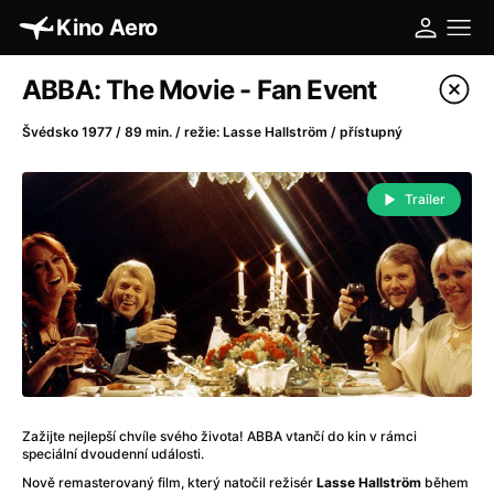
Kino Aero
Katalog filmů
ABBA: The Movie - Fan Event
Filtrovat program
Švédsko 1977 / 89 min. / režie: Lasse Hallström / přístupný
A
-
Trailer
A máme, co jsme chtěli
(2023)
A pak přišla láska...
(2022)
Aalto: Architektura emocí
(2020)
ABBA: The Movie - Fan Event
(1977)
Absolvent
(1967)
Ada
(2021)
Adam Ondra: Posunout hranice
(2022)
Zažijte nejlepší chvíle svého života! ABBA vtančí do kin v rámci
Adaptace
(2002)
speciální dvoudenní události.
Addamsova rodina (1991)
(1991)
Nově remasterovaný film, který natočil režisér
Lasse Hallström
během