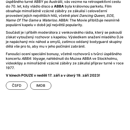
Adéla ještě nevečeřela
(1978)
úspěšného turné ABBY po Austrálii, vás vezme na retrospektivní cestu
do 70. let, kdy vládlo disco a
ABBA
byla královnou parketu. Film
After Blue (zatracený ráj)
(2021)
obsahuje mimořádně vzácné záběry ze zákulisí i celovečerní
After Party
(2024)
provedení jejích největších hitů, včetně písní
Dancing Queen
,
SOS
,
Name Of The Game
a
Waterloo
. ABBA: The Movie přibližuje nesmírně
Aftersun
(2022)
populární kapelu v době její největší popularity.
Agent 69 Jensen: Ve znamení štíra
(1977)
Součástí je i příběh moderátora z venkovského rádia, který se pokouší
Agenti štěstí
(2024)
získat vytoužený rozhovor s kapelou. Výsledkem snažení mladého DJe
je napáchaný mix náhod a omylů, zatímco oddaný bodyguard skupiny
Air: Zrození legendy
(2023)
dělá vše pro to, aby mu v jeho počínání zabránil.
AKIRA
(1988)
Fanoušci ocení speciální bonusy, včetně rozhovorů s tvůrci úspěšného
Alcarràs
(2022)
koncertu
ABBA: Voyage
, nahlédnutí do Muzea ABBA ve Stockholmu,
videoklipy a mimořádně vzácné záběry ze zákulisí příprav turné v roce
Alenka v říši divů (1951)
(1951)
1977.
Alenka v říši filmu
V kinech POUZE v neděli 17. září a v úterý 19. září 2023!
Alex Garland double feature
(2022)
Alibi na klíč: Den D
(2023)
ČSFD
IMDB
All That Jazz
(1979)
Alma a Oskar
(2023)
Ambulance
(2022)
Amélie z Montmartru
(2001)
Americký vlkodlak v Londýně
(1981)
Amerikánka
(2024)