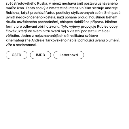
Adéla ještě nevečeřela
(1978)
svět středověkého Ruska, v němž nechává čnít postavu uznávaného
After Blue (zatracený ráj)
(2021)
malíře ikon. Tento snový a hmatatelně intenzivní film sleduje Andreje
Rubleva, když prochází řadou poeticky stylizovaných scén. Sníh padá
After Party
(2024)
uvnitř nedokončeného kostela, nazí pohané proudí houštinou během
Aftersun
(2022)
rituálu osvětleného pochodněmi, chlapec dohlíží na přípravu hliněné
formy pro odlévání obřího zvonu. Tyto výjevy propojuje Rublev coby
Agent 69 Jensen: Ve znamení štíra
(1977)
člověk, který ve svém nitru svádí boj o vlastní podstatu umělce i
Agenti štěstí
(2024)
věřícího. Jedno z nejuznávanějších děl velikána světové
kinematografie Andreje Tarkovského nabízí pohlcující úvahu o umění,
Air: Zrození legendy
(2023)
víře a nezlomnosti.
AKIRA
(1988)
ČSFD
IMDB
Letterboxd
Alcarràs
(2022)
Alenka v říši divů (1951)
(1951)
Alenka v říši filmu
Alex Garland double feature
(2022)
Alibi na klíč: Den D
(2023)
All That Jazz
(1979)
Alma a Oskar
(2023)
Ambulance
(2022)
Amélie z Montmartru
(2001)
Americký vlkodlak v Londýně
(1981)
Amerikánka
(2024)