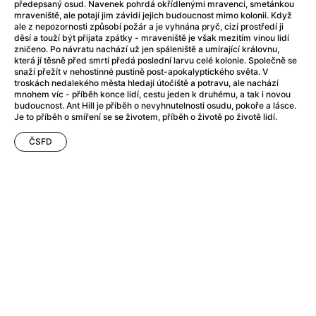
Adéla ještě nevečeřela
(1978)
předepsaný osud. Navenek pohrdá okřídlenými mravenci, smetánkou
mraveniště, ale potají jim závidí jejich budoucnost mimo kolonii. Když
After Blue (zatracený ráj)
(2021)
ale z nepozornosti způsobí požár a je vyhnána pryč, cizí prostředí ji
After Party
(2024)
děsí a touží být přijata zpátky - mraveniště je však mezitím vinou lidí
zničeno. Po návratu nachází už jen spáleniště a umírající královnu,
Aftersun
(2022)
která jí těsně před smrtí předá poslední larvu celé kolonie. Společně se
Agent 69 Jensen: Ve znamení štíra
(1977)
snaží přežít v nehostinné pustině post-apokalyptického světa. V
troskách nedalekého města hledají útočiště a potravu, ale nachází
Agenti štěstí
(2024)
mnohem víc - příběh konce lidí, cestu jeden k druhému, a tak i novou
Air: Zrození legendy
(2023)
budoucnost. Ant Hill je příběh o nevyhnutelnosti osudu, pokoře a lásce.
Je to příběh o smíření se se životem, příběh o životě po životě lidí.
AKIRA
(1988)
Alcarràs
(2022)
ČSFD
Alenka v říši divů (1951)
(1951)
Alenka v říši filmu
Alex Garland double feature
(2022)
Alibi na klíč: Den D
(2023)
All That Jazz
(1979)
Alma a Oskar
(2023)
Ambulance
(2022)
Amélie z Montmartru
(2001)
Americký vlkodlak v Londýně
(1981)
Amerikánka
(2024)