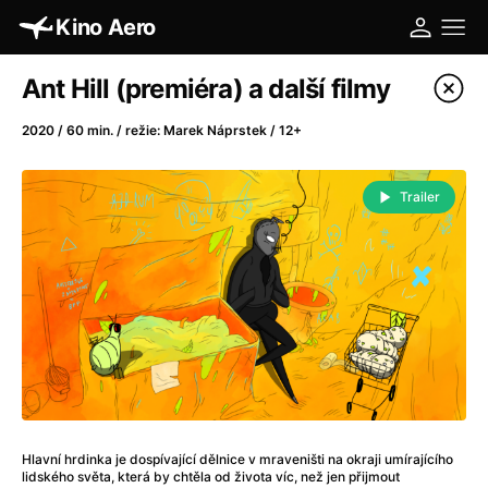
Kino Aero
Katalog filmů
Ant Hill (premiéra) a další filmy
Filtrovat program
2020 / 60 min. / režie: Marek Náprstek / 12+
A
-
Trailer
A máme, co jsme chtěli
(2023)
A pak přišla láska...
(2022)
Aalto: Architektura emocí
(2020)
ABBA: The Movie - Fan Event
(1977)
Absolvent
(1967)
Ada
(2021)
Adam Ondra: Posunout hranice
(2022)
Adaptace
(2002)
Hlavní hrdinka je dospívající dělnice v mraveništi na okraji umírajícího
Addamsova rodina (1991)
(1991)
lidského světa, která by chtěla od života víc, než jen přijmout