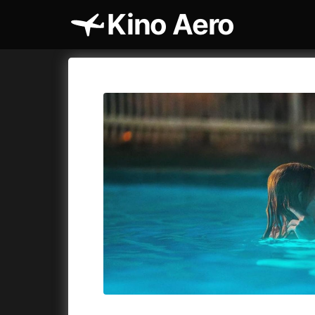
Kino Aero
Katalog filmů
Aero
Cykly a
A
A máme, co jsme chtěli
(2023)
AKIRA
(1
A pak přišla láska...
(2022)
Alcarràs