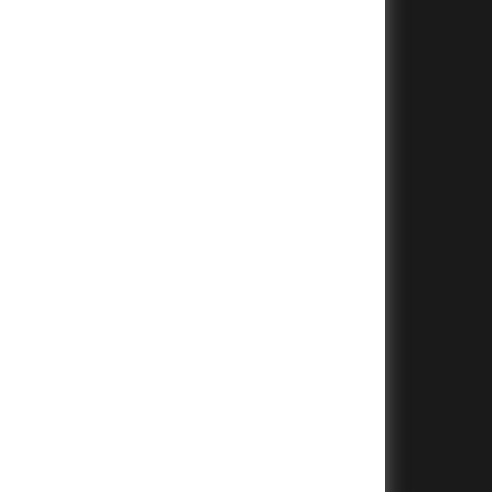
+
+
+
+