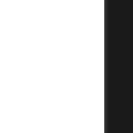
+
+
+
+