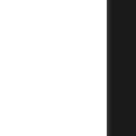
+
+
+
+
+