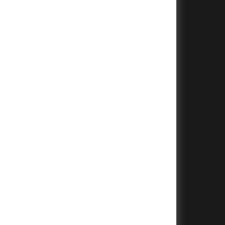
+
+
+
+