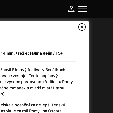
 min. / režie: Halina Reijn / 15+
nažhavil Filmový festival v Benátkách
é ovace vestoje. Tento napínavý
duje vysoce postavenou ředitelku Romy
 začne románek s mladším stážistou
-
n).
Argylle: Tajný agent
(2024)
 získala ocenění za nejlepší ženský
Arkáda
(1993)
 aspiruje za roli Romy i na Oscara.