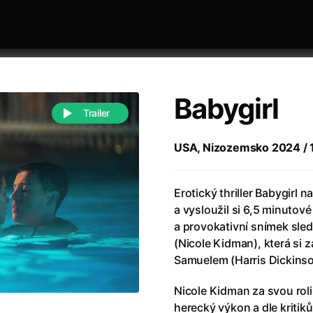
Babygirl
Trailer
USA, Nizozemsko 2024 / 114
 festivaly
Řazení dle abecedy
Erotický thriller Babygirl 
a vysloužil si 6,5 minutov
a provokativní snímek sle
(Nicole Kidman), která si
Samuelem (Harris Dickinso
988)
Anděl Páně
(2005)
Nicole Kidman za svou roli
(2022)
Anděl Páně 2
(2016)
herecký výkon a dle kritiků