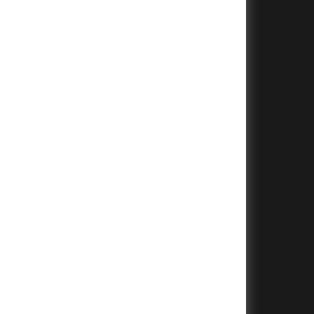
+
+
+
+