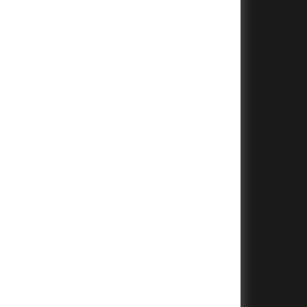
+
+
+
+