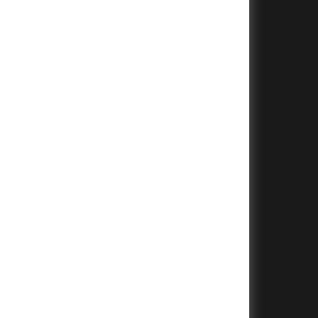
+
+
+
+