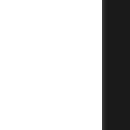
+
+
+
+
+