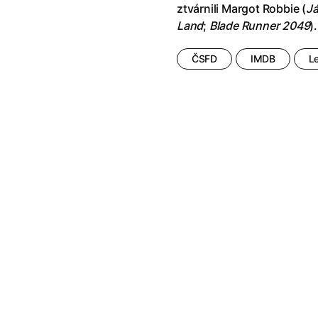
ztvárnili Margot Robbie (
Já
říši divů (1951)
(1951)
Anděl Páně Double feature
(202
Land
;
Blade Runner 2049
).
říši filmu
Andělské vejce
(1985)
land double feature
(2022)
Andělský double feature
ČSFD
IMDB
L
klíč: Den D
(2023)
Andrej Rublev
(1966)
Jazz
(1979)
Angel Heart (1987)
(1987)
skar
(2023)
Annette
(2021)
ce
(2022)
Anora
(2024)
 Montmartru
(2001)
Ant Hill (premiéra) a další filmy
 vlkodlak v Londýně
(1981)
Antikrist
(2009)
nka
(2024)
: losí odysea
(2025)
Apokalypsa: Final Cut
(1979)
15)
Architekt
(2025)
house double feature
Architektura ČSSR 58–89
(2024
e pádu
(2023)
Arco
(2025)