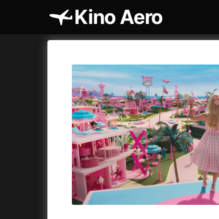
Kino Aero
Katalog filmů
Aero
Cykly a
A
A máme, co jsme chtěli
(2023)
AKIRA
(1
A pak přišla láska...
(2022)
Alcarràs