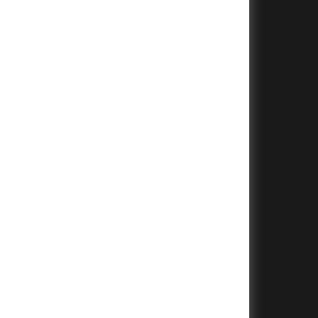
+
+
+
+