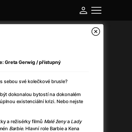
e: Greta Gerwig / přístupný
e s sebou své kolečkové brusle?
 být dokonalou bytostí na dokonalém
plnou existenciální krizi. Nebo nejste
-
ky a režisérky filmů
Malé ženy
a
Lady
Argylle: Tajný agent
(2024)
omén
Barbie
. Hlavní role Barbie a Kena
Arkáda
(1993)