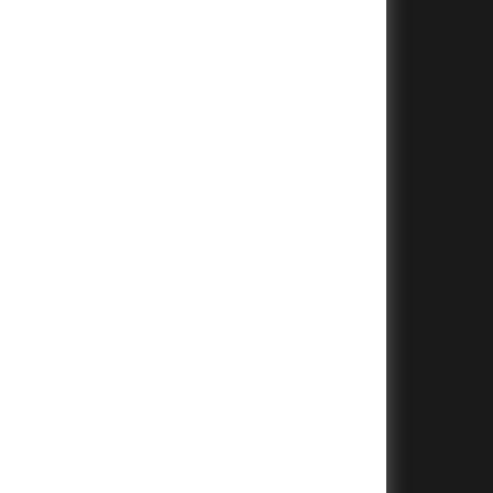
+
+
+
+