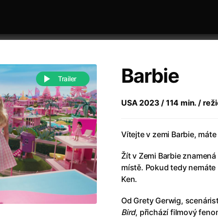
Barbie
Trailer
USA 2023 / 114 min. / reži
 festivaly
Řazení dle abecedy
Vítejte v zemi Barbie, mát
Žít v Zemi Barbie znamená
místě. Pokud tedy nemáte ú
Ken.
Od Grety Gerwig, scenárist
988)
Anděl Páně
(2005)
Bird
, přichází filmový fen
(2022)
Anděl Páně 2
(2016)