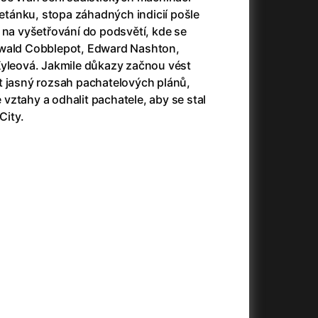
3)
Armáda temnot
(1992)
tánku, stopa záhadných indicií pošle
Arrietty ze světa půjčovníčků
(2010)
 na vyšetřování do podsvětí, kde se
Arvéd
(2022)
swald Cobblepot, Edward Nashton,
Asteroid City
(2023)
Kyleová. Jakmile důkazy začnou vést
Atlas ptáků
(2021)
t jasný rozsah pachatelových plánů,
Audience | NT Live
(2013)
ztahy a odhalit pachatele, aby se stal
Auto zabiják
(2007)
City.
(2020)
Avatar
(2009)
Avatar: Oheň a popel
(2025)
Anya Taylor-Joy Horror Double Feature
Avatar: The Way of Water
(2022)
Až na konec světa
(2024)
Až na věky
(2024)
)
Aznavour
(2024)
+