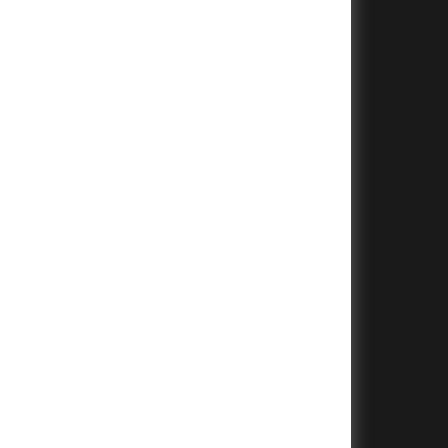
+
+
+
+