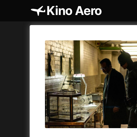
Kino Aero
Katalog filmů
Aero
Cykly a
A
A máme, co jsme chtěli
(2023)
AKIRA
(1
A pak přišla láska...
(2022)
Alcarràs