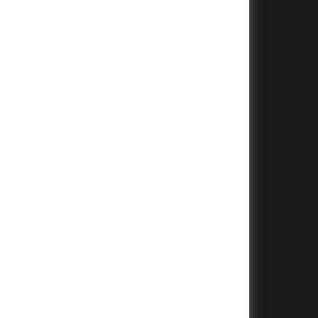
+
+
+
+