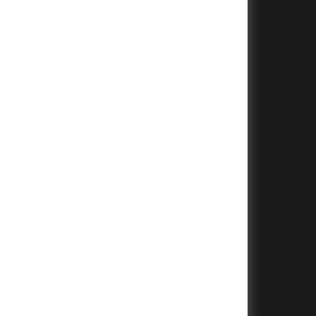
+
+
+
+