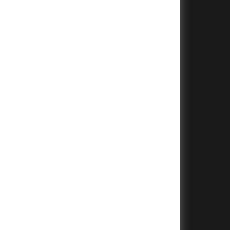
+
+
+
+
+