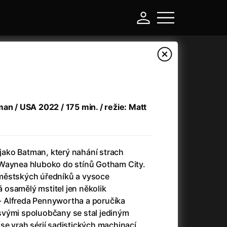
an / USA 2022 / 175 min. / režie: Matt
h jako Batman, který nahání strach
 Waynea hluboko do stínů Gotham City.
městských úředníků a vysoce
-
osamělý mstitel jen několik
 Alfreda Pennywortha a poručíka
Argylle: Tajný agent
(2024)
vými spoluobčany se stal jediným
Arkáda
(1993)
se vrah sérií sadistických machinací