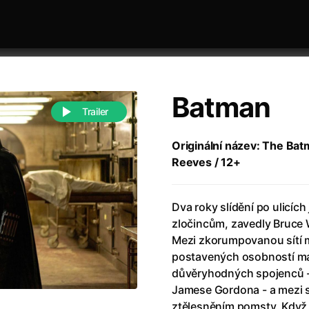
Batman
Trailer
Originální název: The Batm
Reeves / 12+
 festivaly
Řazení dle abecedy
Dva roky slídění po ulicíc
zločincům, zavedly Bruce
Mezi zkorumpovanou sítí 
postavených osobností má 
důvěryhodných spojenců -
988)
Anděl Páně
(2005)
Jamese Gordona - a mezi s
(2022)
Anděl Páně 2
(2016)
ztělesněním pomsty. Když 