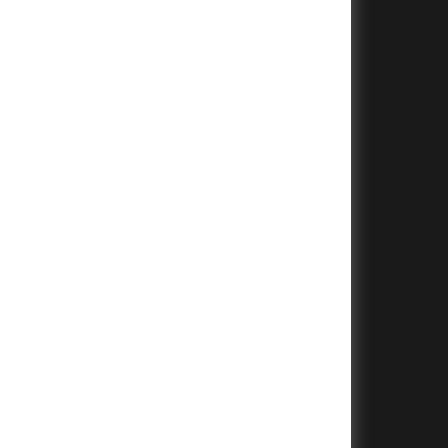
+
+
+
+