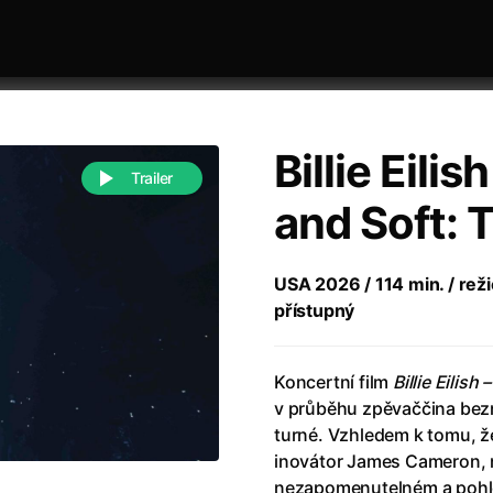
Billie Eilis
Trailer
and Soft: 
 festivaly
Řazení dle abecedy
USA 2026 / 114 min. / reži
přístupný
Koncertní film
Billie Eilis
v průběhu zpěvaččina be
turné. Vzhledem k tomu, že
988)
Anděl Páně
(2005)
inovátor James Cameron, 
(2022)
Anděl Páně 2
(2016)
nezapomenutelném a pohlcu