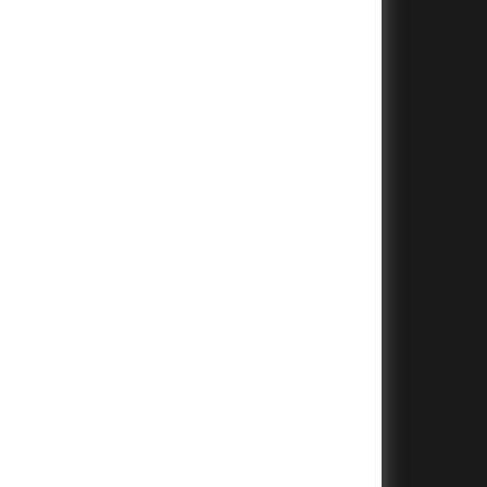
+
+
+
+