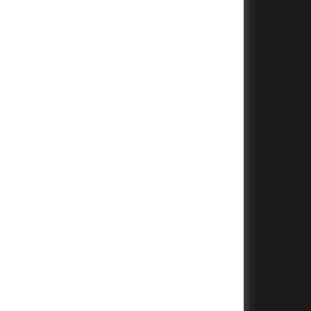
+
+
+
+