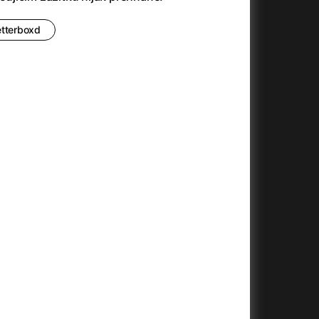
3)
Armáda temnot
(1992)
Arrietty ze světa půjčovníčků
(2010)
etterboxd
Arvéd
(2022)
Asteroid City
(2023)
Atlas ptáků
(2021)
Audience | NT Live
(2013)
Auto zabiják
(2007)
(2020)
Avatar
(2009)
Avatar: Oheň a popel
(2025)
Anya Taylor-Joy Horror Double Feature
Avatar: The Way of Water
(2022)
Až na konec světa
(2024)
Až na věky
(2024)
)
Aznavour
(2024)
+