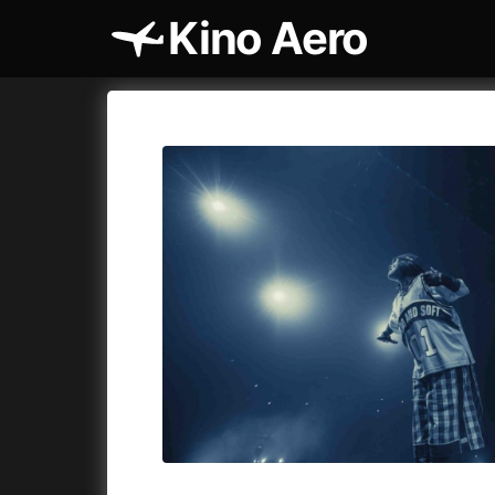
Kino Aero
Katalog filmů
Aero
Cykly a
A
A máme, co jsme chtěli
(2023)
AKIRA
(1
A pak přišla láska...
(2022)
Alcarràs