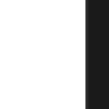
+
+
+
+
+