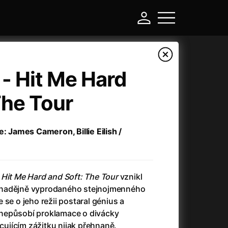
h - Hit Me Hard
The Tour
e: James Cameron, Billie Eilish /
h – Hit Me Hard and Soft: The Tour
vznikl
-
znadějně vyprodaného stejnojmenného
 se o jeho režii postaral génius a
Argylle: Tajný agent
(2024)
nepůsobí proklamace o divácky
Arkáda
(1993)
jícím zážitku nijak přehnaně.