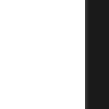
+
+
+
+