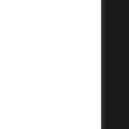
+
+
+
+