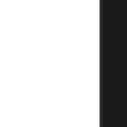
+
+
+
+