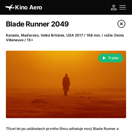
Kino Aero
Katalog filmů
Blade Runner 2049
Filtrovat program
Kanada, Maďarsko, Velká Británie, USA 2017 / 168 min. / režie: Denis
Villeneuve / 15+
A
-
Trailer
A máme, co jsme chtěli
(2023)
A pak přišla láska...
(2022)
Aalto: Architektura emocí
(2020)
ABBA: The Movie - Fan Event
(1977)
Absolvent
(1967)
Ada
(2021)
Adam Ondra: Posunout hranice
(2022)
Adaptace
(2002)
Addamsova rodina (1991)
(1991)
Třicet let po událostech prvního filmu odhaluje nový Blade Runner a