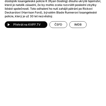
Adéla ještě nevečeřela
(1978)
důstojník losangeleské policie K (Ryan Gosling) dlouho ukryté tajemství,
které je natolik zásadní, že by mohlo zcela rozvrátit poslední zbytky
After Blue (zatracený ráj)
(2021)
lidské společnosti. Toto odhalení ho nutí zahájit pátrání po Rickovi
After Party
(2024)
Deckardovi (Harrison Ford), bývalém Blade Runnerovi losangeleské
policie, který je už 30 let nezvěstný.
Aftersun
(2022)
Agent 69 Jensen: Ve znamení štíra
(1977)
Přehrát na KVIFF.TV
ČSFD
IMDB
Agenti štěstí
(2024)
Air: Zrození legendy
(2023)
AKIRA
(1988)
Alcarràs
(2022)
Alenka v říši divů (1951)
(1951)
Alenka v říši filmu
Alex Garland double feature
(2022)
Alibi na klíč: Den D
(2023)
All That Jazz
(1979)
Alma a Oskar
(2023)
Ambulance
(2022)
Amélie z Montmartru
(2001)
Americký vlkodlak v Londýně
(1981)
Amerikánka
(2024)