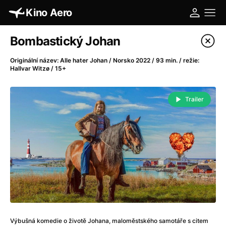
Kino Aero
Katalog filmů
Bombastický Johan
Filtrovat program
Originální název: Alle hater Johan / Norsko 2022 / 93 min. / režie:
Hallvar Witzø / 15+
A
-
Trailer
A máme, co jsme chtěli
(2023)
A pak přišla láska...
(2022)
Aalto: Architektura emocí
(2020)
ABBA: The Movie - Fan Event
(1977)
Absolvent
(1967)
Ada
(2021)
Adam Ondra: Posunout hranice
(2022)
Adaptace
(2002)
Addamsova rodina (1991)
(1991)
Výbušná komedie o životě Johana, maloměstského samotáře s citem