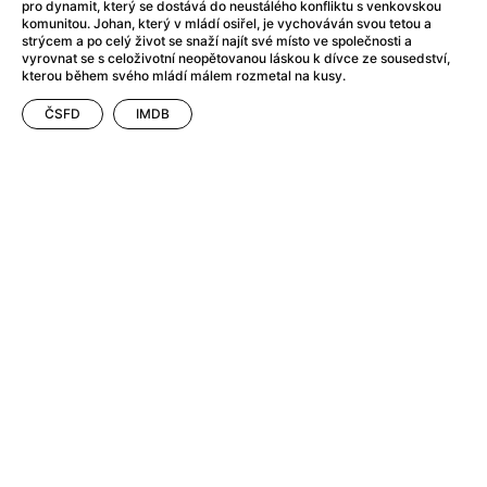
Adéla ještě nevečeřela
(1978)
pro dynamit, který se dostává do neustálého konfliktu s venkovskou
komunitou. Johan, který v mládí osiřel, je vychováván svou tetou a
After Blue (zatracený ráj)
(2021)
strýcem a po celý život se snaží najít své místo ve společnosti a
After Party
(2024)
vyrovnat se s celoživotní neopětovanou láskou k dívce ze sousedství,
kterou během svého mládí málem rozmetal na kusy.
Aftersun
(2022)
Agent 69 Jensen: Ve znamení štíra
(1977)
ČSFD
IMDB
Agenti štěstí
(2024)
Air: Zrození legendy
(2023)
AKIRA
(1988)
Alcarràs
(2022)
Alenka v říši divů (1951)
(1951)
Alenka v říši filmu
Alex Garland double feature
(2022)
Alibi na klíč: Den D
(2023)
All That Jazz
(1979)
Alma a Oskar
(2023)
Ambulance
(2022)
Amélie z Montmartru
(2001)
Americký vlkodlak v Londýně
(1981)
Amerikánka
(2024)