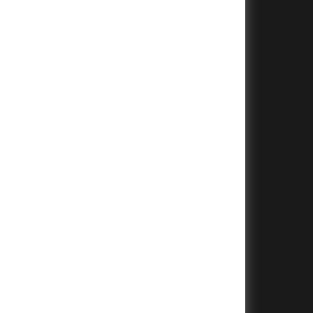
+
+
+
+