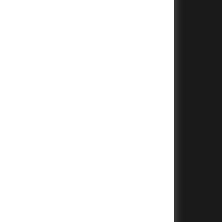
+
+
+
+