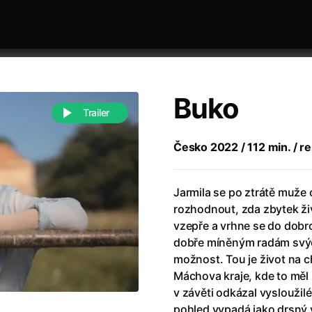
Buko
Trailer
Česko 2022 / 112 min. / rež
 festivaly
Řazení dle abecedy
Jarmila se po ztrátě muže 
rozhodnout, zda zbytek živ
vzepře a vrhne se do dobr
dobře míněným radám svých
možnost. Tou je život na 
Máchova kraje, kde to měl r
988)
Anděl Páně
(2005)
v závěti odkázal vysloužil
(2022)
Anděl Páně 2
(2016)
pohled vypadá jako drsný vt