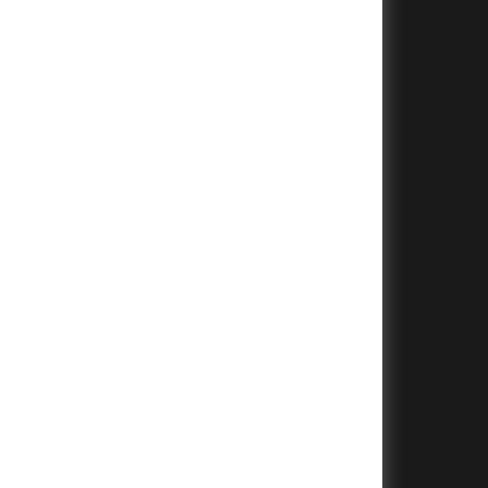
+
+
+
+
+