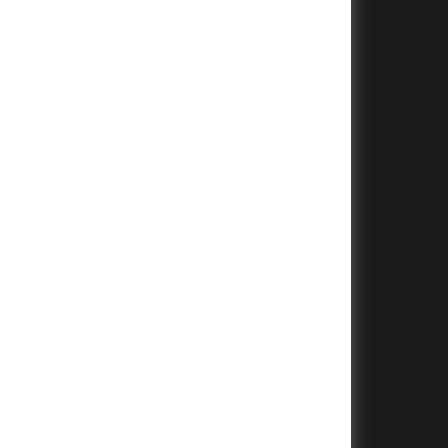
+
+
+
+