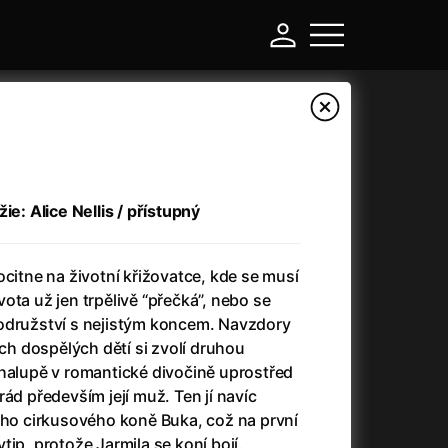
ie: Alice Nellis / přístupný
ocitne na životní křižovatce, kde se musí
ota už jen trpělivě “přečká”, nebo se
odružství s nejistým koncem. Navzdory
 dospělých dětí si zvolí druhou
-
chalupě v romantické divočině uprostřed
ád především její muž. Ten jí navíc
Argylle: Tajný agent
(2024)
ého cirkusového koně Buka, což na první
Arkáda
(1993)
ip, protože Jarmila se koní bojí.