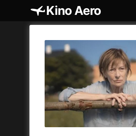
Kino Aero
Katalog filmů
Aero
Cykly a
A
A máme, co jsme chtěli
(2023)
AKIRA
(1
A pak přišla láska...
(2022)
Alcarràs