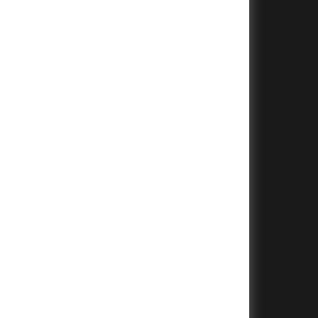
+
+
+
+