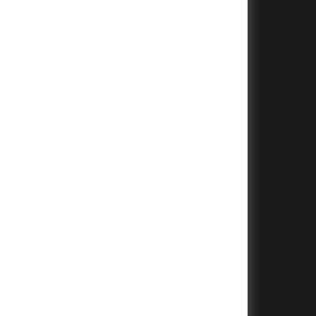
+
+
+
+