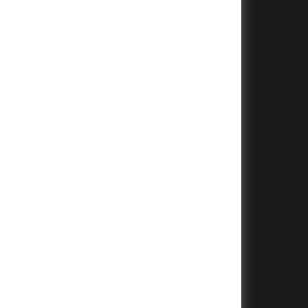
+
+
+
+