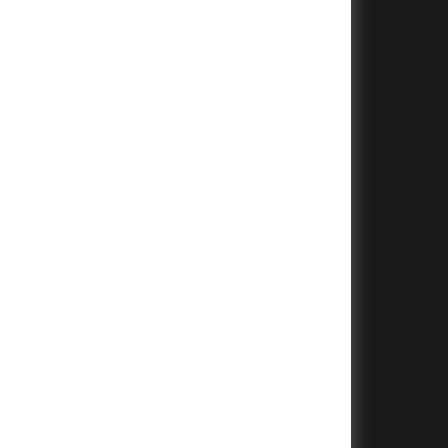
+
+
+
+