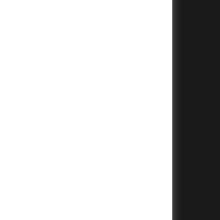
+
+
+
+