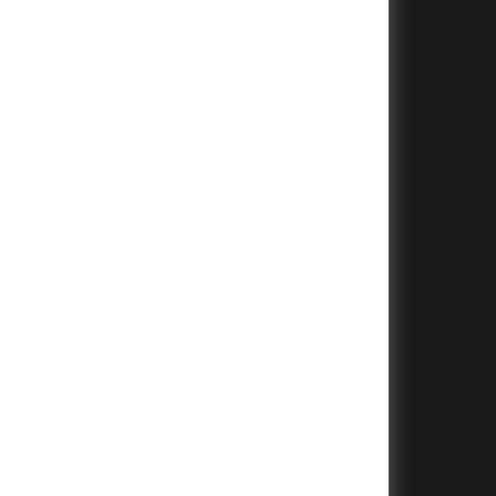
+
+
+
+