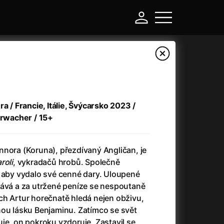
a / Francie, Itálie, Švýcarsko 2023 /
hrwacher / 15+
nnora (Koruna), přezdívaný Angličan, je
roli
, vykradačů hrobů. Společně
, aby vydalo své cenné dary. Uloupené
-
dává a za utržené peníze se nespoutaně
ch Artur horečnatě hledá nejen obživu,
Argylle: Tajný agent
(2024)
nou lásku Benjaminu. Zatímco se svět
Arkáda
(1993)
je, on pokroku vzdoruje. Zastavil se