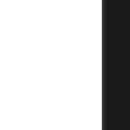
+
+
+
+
+