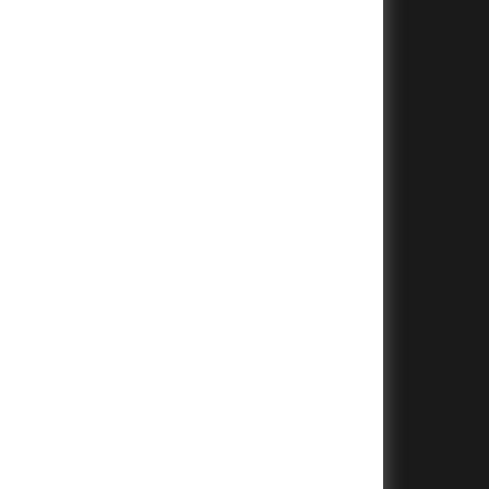
+
+
+
+