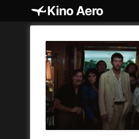
Kino Aero
Katalog filmů
Aero
Cykly a
A
A máme, co jsme chtěli
(2023)
AKIRA
(1
A pak přišla láska...
(2022)
Alcarràs