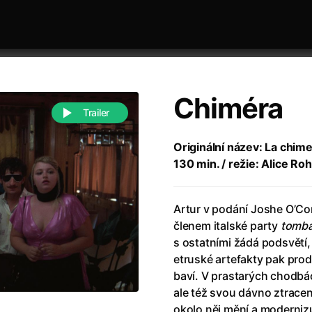
Chiméra
Trailer
Originální název: La chimer
130 min. / režie: Alice Ro
 festivaly
Řazení dle abecedy
Artur v podání Joshe O’Co
členem italské party
tomba
s ostatními žádá podsvětí
etruské artefakty pak pro
baví. V prastarých chodbá
988)
Anděl Páně
(2005)
ale též svou dávno ztrace
(2022)
Anděl Páně 2
(2016)
okolo něj mění a modernizu