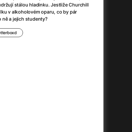
3)
Armáda temnot
(1992)
ržují stálou hladinku. Jestliže Churchill
Arrietty ze světa půjčovníčků
(2010)
lku v alkoholovém oparu, co by pár
Arvéd
(2022)
ně a jejich studenty?
Asteroid City
(2023)
Atlas ptáků
(2021)
etterboxd
Audience | NT Live
(2013)
Auto zabiják
(2007)
(2020)
Avatar
(2009)
Avatar: Oheň a popel
(2025)
Anya Taylor-Joy Horror Double Feature
Avatar: The Way of Water
(2022)
Až na konec světa
(2024)
Až na věky
(2024)
)
Aznavour
(2024)
+