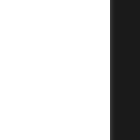
+
+
+
+