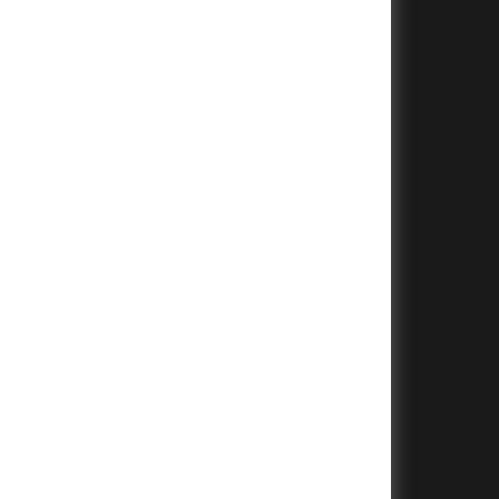
+
+
+
+