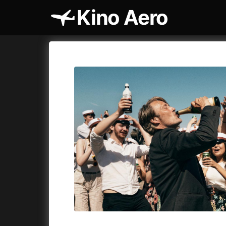
Kino Aero
Katalog filmů
Aero
Cykly a
A
A máme, co jsme chtěli
(2023)
AKIRA
(1
A pak přišla láska...
(2022)
Alcarràs