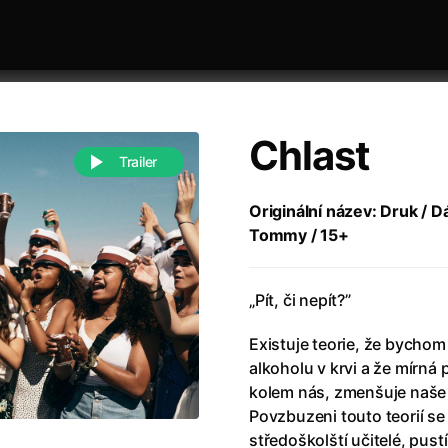
Chlast
Trailer
Originální název: Druk / Dá
Tommy / 15+
 festivaly
Řazení dle abecedy
„Pít, či nepít?”
Existuje teorie, že bychom
alkoholu v krvi a že mírná 
kolem nás, zmenšuje naše p
988)
Anděl Páně
(2005)
Povzbuzeni touto teorií se 
(2022)
Anděl Páně 2
(2016)
středoškolští učitelé, pust