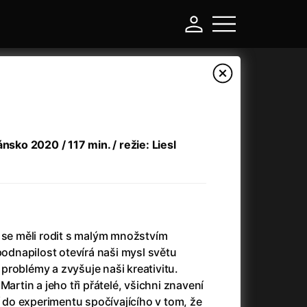
nsko 2020 / 117 min. / režie: Liesl
 se měli rodit s malým množstvím
-
podnapilost otevírá naši mysl světu
roblémy a zvyšuje naši kreativitu.
Argylle: Tajný agent
(2024)
Martin a jeho tři přátelé, všichni znavení
Arkáda
(1993)
í do experimentu spočívajícího v tom, že