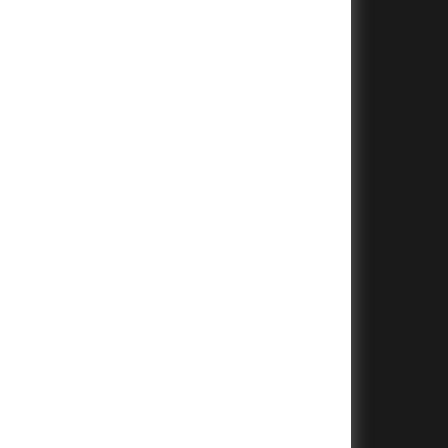
+
+
+
+