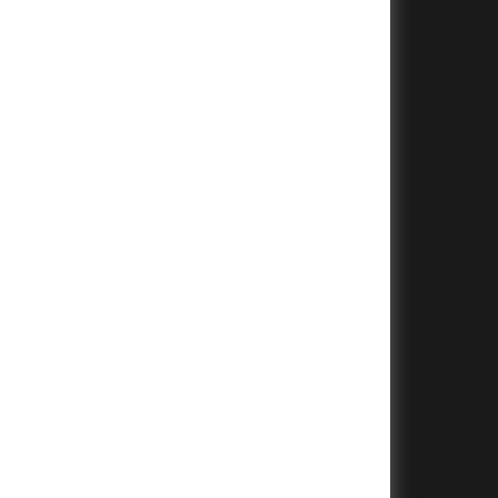
+
+
+
+
+