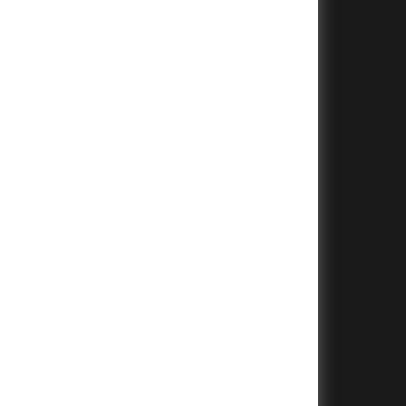
+
+
+
+