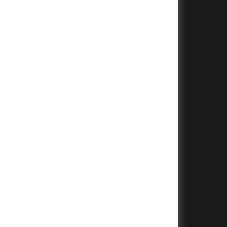
+
+
+
+