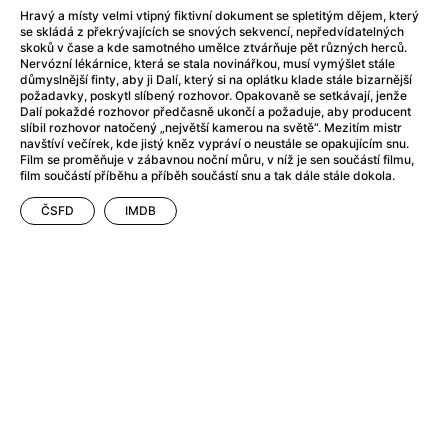
Adéla ještě nevečeřela
(1978)
Hravý a místy velmi vtipný fiktivní dokument se spletitým dějem, který
After Blue (zatracený ráj)
(2021)
se skládá z překrývajících se snových sekvencí, nepředvídatelných
skoků v čase a kde samotného umělce ztvárňuje pět různých herců.
After Party
(2024)
Nervózní lékárnice, která se stala novinářkou, musí vymýšlet stále
Aftersun
(2022)
důmyslnější finty, aby ji Dalí, který si na oplátku klade stále bizarnější
požadavky, poskytl slíbený rozhovor. Opakovaně se setkávají, jenže
Agent 69 Jensen: Ve znamení štíra
(1977)
Dalí pokaždé rozhovor předčasně ukončí a požaduje, aby producent
Agenti štěstí
(2024)
slíbil rozhovor natočený „největší kamerou na světě“. Mezitím mistr
navštíví večírek, kde jistý kněz vypráví o neustále se opakujícím snu.
Air: Zrození legendy
(2023)
Film se proměňuje v zábavnou noční můru, v níž je sen součástí filmu,
AKIRA
(1988)
film součástí příběhu a příběh součástí snu a tak dále stále dokola.
Alcarràs
(2022)
ČSFD
IMDB
Alenka v říši divů (1951)
(1951)
Alenka v říši filmu
Alex Garland double feature
(2022)
Alibi na klíč: Den D
(2023)
All That Jazz
(1979)
Alma a Oskar
(2023)
Ambulance
(2022)
Amélie z Montmartru
(2001)
Americký vlkodlak v Londýně
(1981)
Amerikánka
(2024)