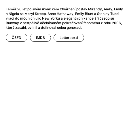
Adéla ještě nevečeřela
(1978)
After Blue (zatracený ráj)
(2021)
Téměř 20 let po svém ikonickém ztvárnění postav Mirandy, Andy, Emily
a Nigela se Meryl Streep, Anne Hathaway, Emily Blunt a Stanley Tucci
After Party
(2024)
vrací do módních ulic New Yorku a elegantních kanceláří časopisu
Aftersun
(2022)
Runway v netrpělivě očekávaném pokračování fenoménu z roku 2006,
který zasáhl, ovlinil a definoval celou generaci.
Agent 69 Jensen: Ve znamení štíra
(1977)
Agenti štěstí
(2024)
ČSFD
IMDB
Letterboxd
Air: Zrození legendy
(2023)
AKIRA
(1988)
Alcarràs
(2022)
Alenka v říši divů (1951)
(1951)
Alenka v říši filmu
Alex Garland double feature
(2022)
Alibi na klíč: Den D
(2023)
All That Jazz
(1979)
Alma a Oskar
(2023)
Ambulance
(2022)
Amélie z Montmartru
(2001)
Americký vlkodlak v Londýně
(1981)
Amerikánka
(2024)