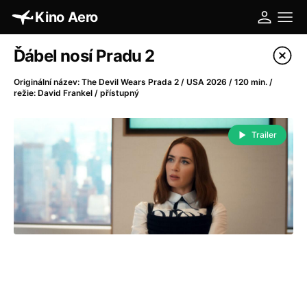
Kino Aero
Katalog filmů
Ďábel nosí Pradu 2
Filtrovat program
Originální název: The Devil Wears Prada 2 / USA 2026 / 120 min. /
režie: David Frankel / přístupný
A
-
Trailer
A máme, co jsme chtěli
(2023)
A pak přišla láska...
(2022)
Aalto: Architektura emocí
(2020)
ABBA: The Movie - Fan Event
(1977)
Absolvent
(1967)
Ada
(2021)
Adam Ondra: Posunout hranice
(2022)
Adaptace
(2002)
Addamsova rodina (1991)
(1991)