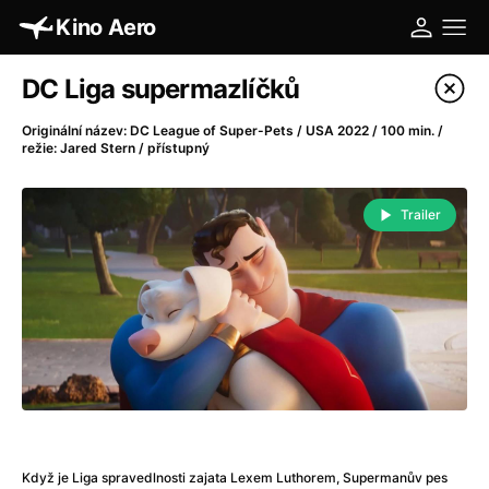
Kino Aero
Katalog filmů
DC Liga supermazlíčků
Filtrovat program
Originální název: DC League of Super-Pets / USA 2022 / 100 min. /
režie: Jared Stern / přístupný
A
-
Trailer
A máme, co jsme chtěli
(2023)
A pak přišla láska...
(2022)
Aalto: Architektura emocí
(2020)
ABBA: The Movie - Fan Event
(1977)
Absolvent
(1967)
Ada
(2021)
Adam Ondra: Posunout hranice
(2022)
Adaptace
(2002)
Addamsova rodina (1991)
(1991)
Když je Liga spravedlnosti zajata Lexem Luthorem, Supermanův pes