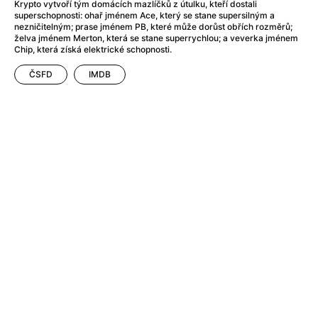
Adéla ještě nevečeřela
(1978)
Krypto vytvoří tým domácích mazlíčků z útulku, kteří dostali
superschopnosti: ohař jménem Ace, který se stane supersilným a
After Blue (zatracený ráj)
(2021)
nezničitelným; prase jménem PB, které může dorůst obřích rozměrů;
After Party
(2024)
želva jménem Merton, která se stane superrychlou; a veverka jménem
Chip, která získá elektrické schopnosti.
Aftersun
(2022)
Agent 69 Jensen: Ve znamení štíra
(1977)
ČSFD
IMDB
Agenti štěstí
(2024)
Air: Zrození legendy
(2023)
AKIRA
(1988)
Alcarràs
(2022)
Alenka v říši divů (1951)
(1951)
Alenka v říši filmu
Alex Garland double feature
(2022)
Alibi na klíč: Den D
(2023)
All That Jazz
(1979)
Alma a Oskar
(2023)
Ambulance
(2022)
Amélie z Montmartru
(2001)
Americký vlkodlak v Londýně
(1981)
Amerikánka
(2024)